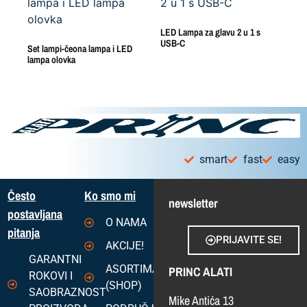
LED Lampa za glavu 2 u 1 s
USB-C
Set lampi-čeona lampa i LED
lampa olovka
smart
fast
easy
Često
Ko smo mi
newsletter
postavljana
O NAMA
pitanja
PRIJAVITE SE!
AKCIJE!
GARANTNI
ASORTIMAN
PRINC ALATI
ROKOVI I
(SHOP)
SAOBRAZNOST
Mike Antića 13