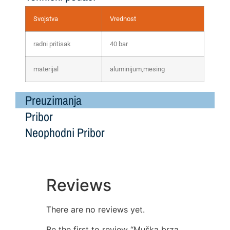
Svojstva
Vrednost
radni pritisak
40 bar
materijal
aluminijum,mesing
Preuzimanja
Pribor
Neophodni Pribor
Reviews
There are no reviews yet.
Be the first to review “Muška brza