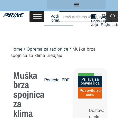
Područja
primene
Popis
Prijava/
želja
Registracij
Home
/
Oprema za radionice
/ Muška brza
spojnica za klima uredjaje
Muška
Prijava za
Pogledaj PDF
brza
pravna lica
spojnica
Pozovite za
cenu
za
klima
Dostava
u roku