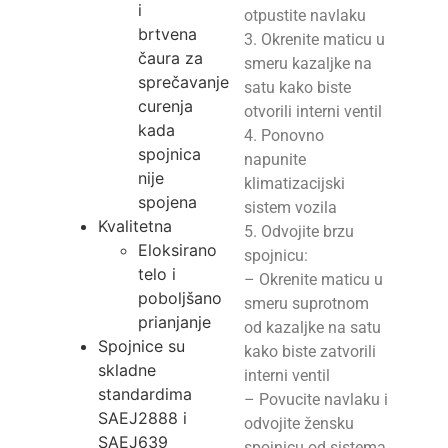
i
otpustite navlaku
brtvena
3. Okrenite maticu u
čaura za
smeru kazaljke na
sprečavanje
satu kako biste
curenja
otvorili interni ventil
kada
4. Ponovno
spojnica
napunite
nije
klimatizacijski
spojena
sistem vozila
Kvalitetna
5. Odvojite brzu
Eloksirano
spojnicu:
telo i
– Okrenite maticu u
poboljšano
smeru suprotnom
prianjanje
od kazaljke na satu
Spojnice su
kako biste zatvorili
skladne
interni ventil
standardima
– Povucite navlaku i
SAEJ2888 i
odvojite žensku
SAEJ639
spojnicu od sistema