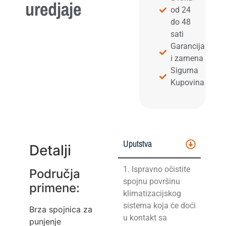
uredjaje
od 24
do 48
sati
Garancija
i zamena
Sigurna
Kupovina
Uputstva
Detalji
1. Ispravno očistite
Područja
spojnu površinu
primene:
klimatizacijskog
sistema koja će doći
Brza spojnica za
u kontakt sa
punjenje