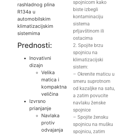
spojnicom kako
rashladnog plina
biste izbegli
R134a u
kontaminaciju
automobilskim
sistema
klimatizacijskim
prljavštinom ili
sistemima
ostacima
Prednosti:
2. Spojite brzu
spojnicu na
Inovativni
klimatizacijski
dizajn
sistem:
Velika
– Okrenite maticu u
matica i
smeru suprotnom
kompaktna
od kazaljke na satu,
veličina
a zatim povucite
Izvrsno
navlaku ženske
prianjanje
spojnice
Navlaka
– Spojite žensku
protiv
spojnicu na mušku
odvajanja
spojnicu, zatim