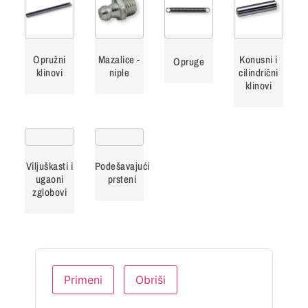
Opružni
Mazalice -
Konusni i
Opruge
klinovi
niple
cilindrični
klinovi
Viljuškasti i
Podešavajući
ugaoni
prsteni
zglobovi
Primeni
Obriši