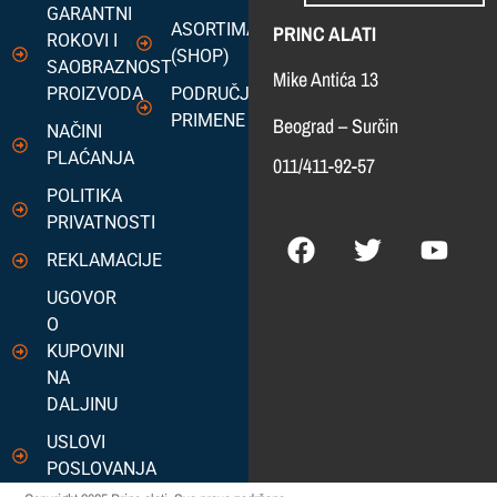
GARANTNI
ASORTIMAN
PRINC ALATI
ROKOVI I
(SHOP)
SAOBRAZNOST
Mike Antića 13
PROIZVODA
PODRUČJA
PRIMENE
Beograd – Surčin
NAČINI
PLAĆANJA
011/411-92-57
POLITIKA
PRIVATNOSTI
REKLAMACIJE
UGOVOR
O
KUPOVINI
NA
DALJINU
USLOVI
POSLOVANJA