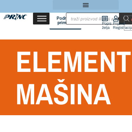
Područja
primene
Popis
Prijava/
želja
Registracij
ELEMENT
MAŠINA