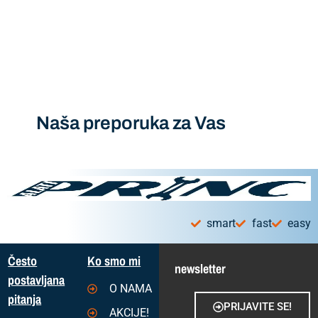
Naša preporuka za Vas
smart
fast
easy
Često
Ko smo mi
newsletter
postavljana
O NAMA
pitanja
PRIJAVITE SE!
AKCIJE!