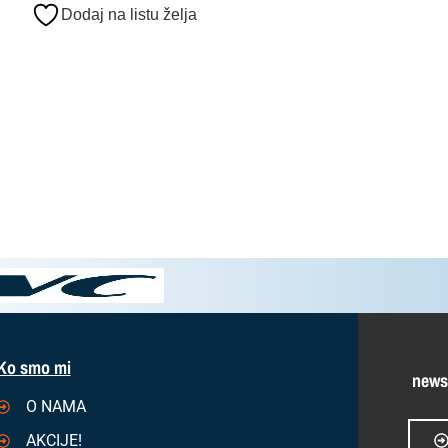
Dodaj na listu želja
Ko smo mi
news
O NAMA
AKCIJE!