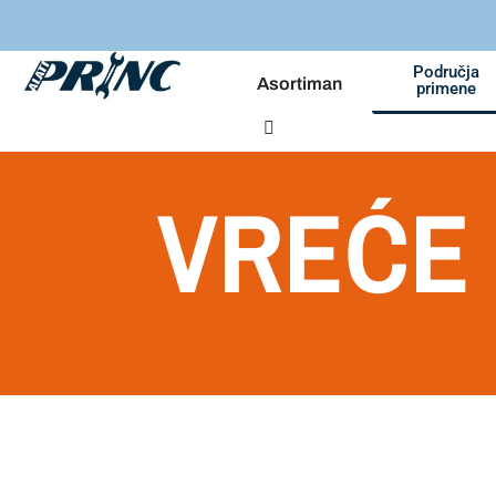
Područja
Asortiman
primene
VREĆE