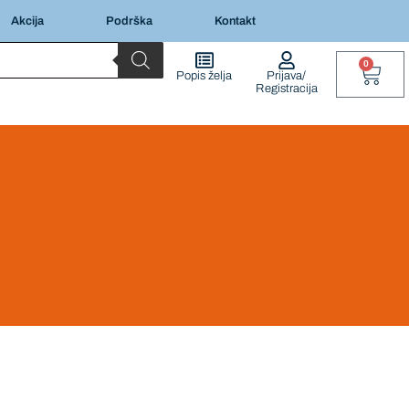
Akcija
Podrška
Kontakt
0
Popis želja
Prijava/
Registracija