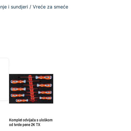
nje i sundjeri
/ Vreće za smeće
Komplet odvijača s uloškom
od tvrde pene 2K TX