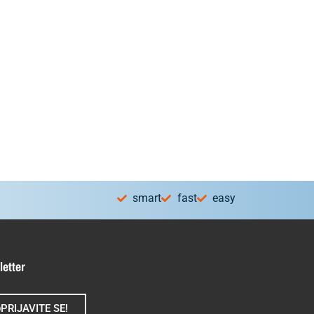
smart
fast
easy
letter
PRIJAVITE SE!