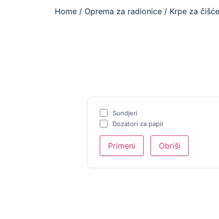
Home
/
Oprema za radionice
/
Krpe za čišće
Sundjeri
Dozatori za papir
Primeni
Obriši