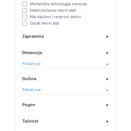
Mehanička tehnologija merenja
Elektroničarski merni alati
Kilo ključevi i rezervni delovi
Ostali merni alat
Zapremina
Dimenzija
Prikaži sve
Dužina
Prikaži sve
Pogon
Tačnost