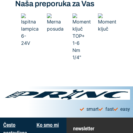
Naša preporuka za Vas
smart
fast
easy
Često
Ko smo mi
newsletter
postavljana