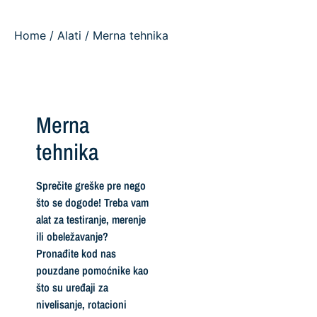
Home
/
Alati
/ Merna tehnika
Merna
tehnika
Sprečite greške pre nego
što se dogode! Treba vam
alat za testiranje, merenje
ili obeležavanje?
Pronađite kod nas
pouzdane pomoćnike kao
što su uređaji za
nivelisanje, rotacioni