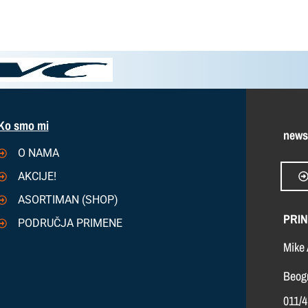
Ko smo mi
news
O NAMA
AKCIJE!
ASORTIMAN (SHOP)
PRIN
PODRUČJA PRIMENE
Mike 
Beogr
011/4