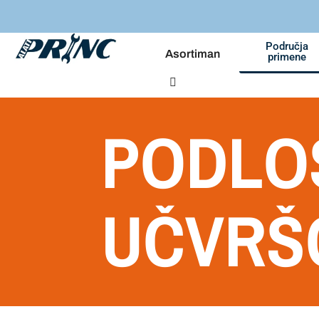
Područja
Asortiman
primene
PODLO
UČVRŠ