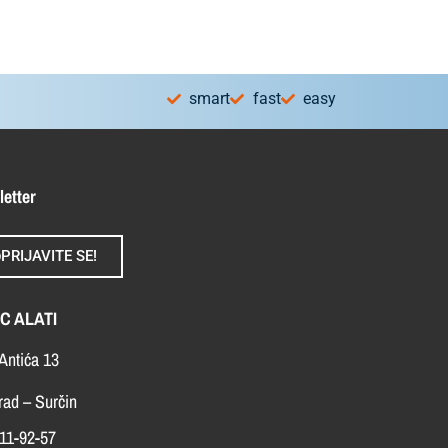
smart
fast
easy
letter
PRIJAVITE SE!
C ALATI
Antića 13
ad – Surčin
11-92-57