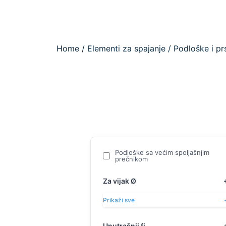
Home
/
Elementi za spajanje
/
Podloške i pr
Podloške sa većim spoljašnjim
prečnikom
Za vijak Ø
Prikaži sve
Unutrašnji fi