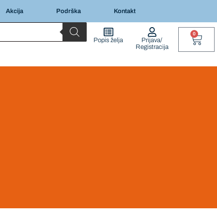
Akcija
Podrška
Kontakt
0
Popis želja
Prijava/
Registracija