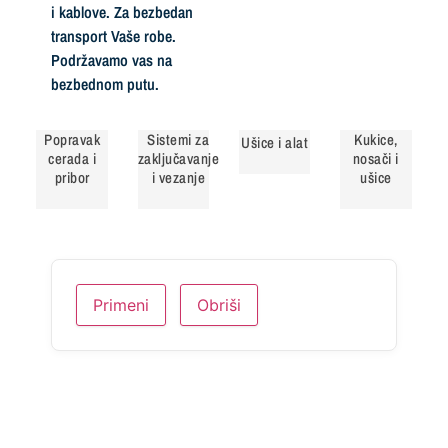
i kablove. Za bezbedan
transport Vaše robe.
Podržavamo vas na
bezbednom putu.
Popravak
Sistemi za
Kukice,
Ušice i alat
cerada i
zaključavanje
nosači i
pribor
i vezanje
ušice
Primeni
Obriši