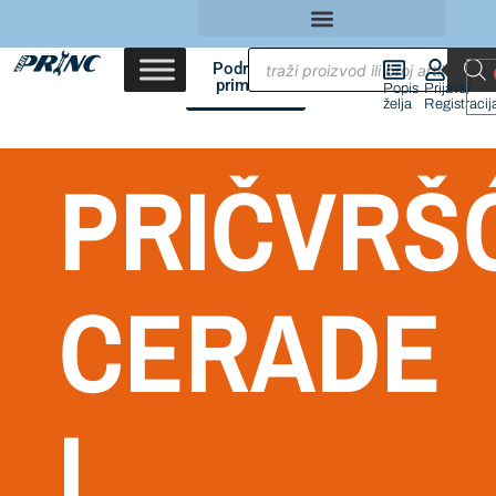
Područja
primene
Popis
Prijava/
želja
Registracij
PRIČVRŠ
CERADE
I