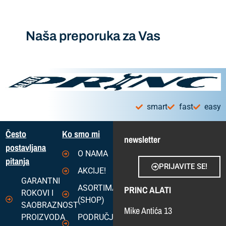
Naša preporuka za Vas
smart
fast
easy
Često
Ko smo mi
newsletter
postavljana
O NAMA
pitanja
PRIJAVITE SE!
AKCIJE!
GARANTNI
ASORTIMAN
PRINC ALATI
ROKOVI I
(SHOP)
SAOBRAZNOST
Mike Antića 13
PROIZVODA
PODRUČJA