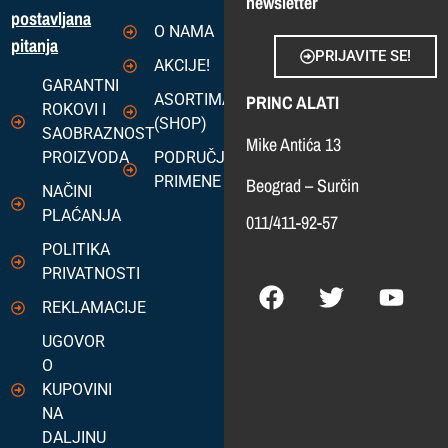
newsletter
postavljana
O NAMA
pitanja
PRIJAVITE SE!
AKCIJE!
GARANTNI
ASORTIMAN
PRINC ALATI
ROKOVI I
(SHOP)
SAOBRAZNOST
Mike Antića 13
PROIZVODA
PODRUČJA
PRIMENE
Beograd – Surčin
NAČINI
PLAĆANJA
011/411-92-57
POLITIKA
PRIVATNOSTI
REKLAMACIJE
UGOVOR
O
KUPOVINI
NA
DALJINU