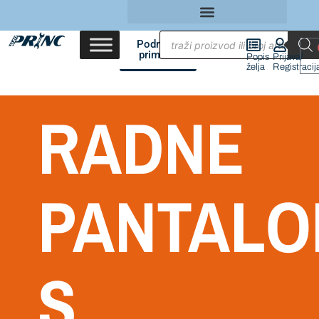
Područja
primene
Popis
Prijava/
želja
Registracij
RADNE
PANTALO
S