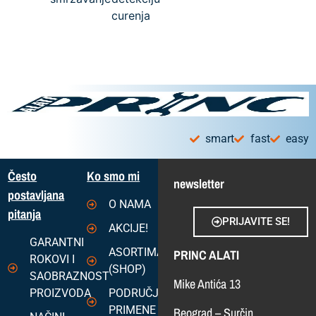
smart
fast
easy
Često
Ko smo mi
newsletter
postavljana
O NAMA
pitanja
PRIJAVITE SE!
AKCIJE!
GARANTNI
ASORTIMAN
PRINC ALATI
ROKOVI I
(SHOP)
SAOBRAZNOST
Mike Antića 13
PROIZVODA
PODRUČJA
PRIMENE
Beograd – Surčin