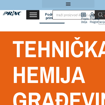
Područja
primene
Popis
Prijava/
želja
Registracij
TEHNIČK
HEMIJA
GRAĐEVI