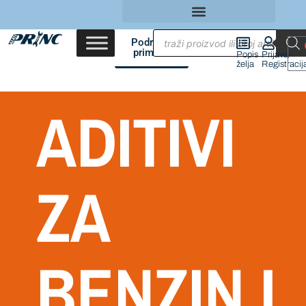
Područja
primene
Popis
Prijava/
želja
Registracij
ADITIVI
ZA
BENZIN I