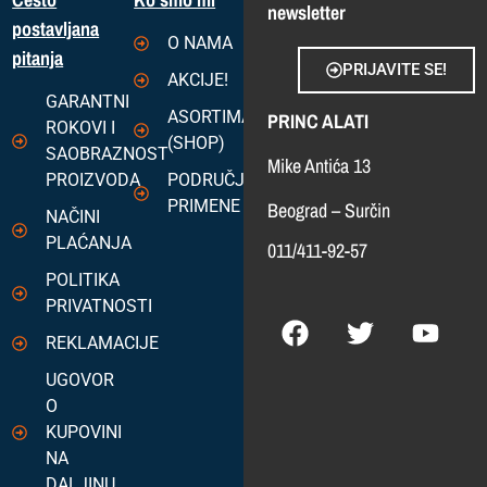
newsletter
postavljana
O NAMA
pitanja
PRIJAVITE SE!
AKCIJE!
GARANTNI
ASORTIMAN
PRINC ALATI
ROKOVI I
(SHOP)
SAOBRAZNOST
Mike Antića 13
PROIZVODA
PODRUČJA
PRIMENE
Beograd – Surčin
NAČINI
PLAĆANJA
011/411-92-57
POLITIKA
PRIVATNOSTI
REKLAMACIJE
UGOVOR
O
KUPOVINI
NA
DALJINU