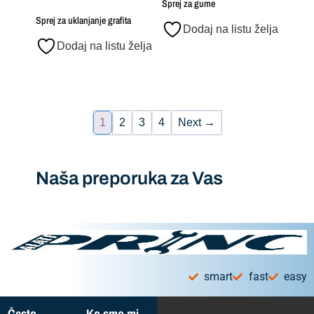
Sprej za gume
Sprej za uklanjanje grafita
Dodaj na listu želja
Dodaj na listu želja
1
2
3
4
Next →
Naša preporuka za Vas
smart
fast
easy
Često
Ko smo mi