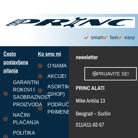
smart
fast
easy
Često
Ko smo mi
newsletter
postavljana
O NAMA
pitanja
PRIJAVITE SE!
AKCIJE!
GARANTNI
PRINC ALATI
ASORTIMAN
ROKOVI I
(SHOP)
SAOBRAZNOST
Mike Antića 13
PROIZVODA
PODRUČJA
PRIMENE
Beograd – Surčin
NAČINI
PLAĆANJA
011/411-92-57
POLITIKA