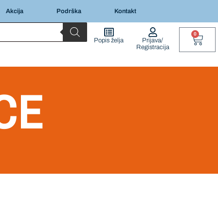
Akcija
Podrška
Kontakt
0
Popis želja
Prijava/
Registracija
CE