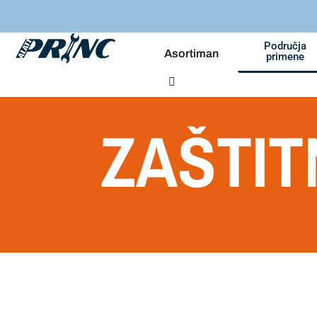
Područja
Asortiman
primene
ZAŠTIT