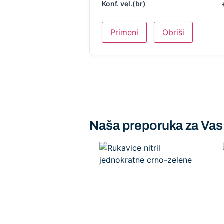
Konf. vel.(br)
Primeni
Obriši
Naša preporuka za Vas