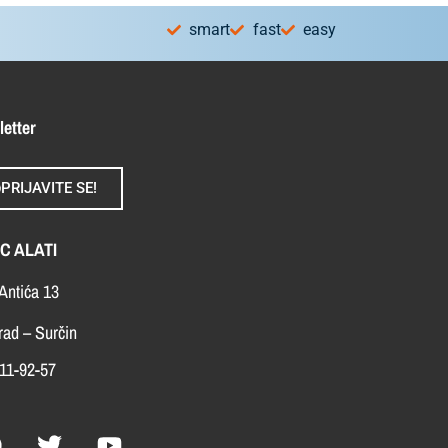
smart
fast
easy
letter
PRIJAVITE SE!
C ALATI
Antića 13
ad – Surčin
11-92-57