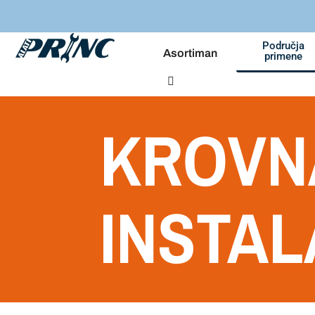
Područja
Asortiman
primene
KROVNA
INSTAL