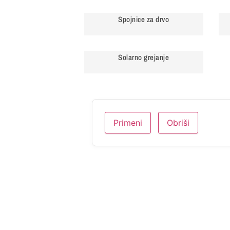
Spojnice za drvo
Solarno grejanje
Primeni
Obriši