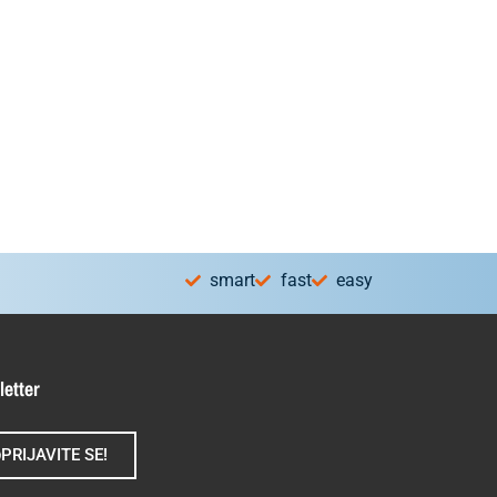
smart
fast
easy
letter
PRIJAVITE SE!