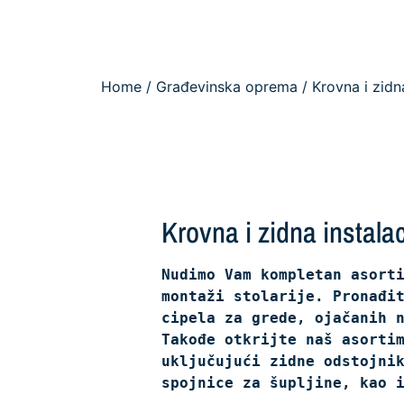
Home
/
Građevinska oprema
/ Krovna i zidna
Krovna i zidna instalac
Nudimo Vam kompletan asorti
montaži stolarije. Pronađit
cipela za grede, ojačanih n
Takođe otkrijte naš asortim
uključujući zidne odstojni
spojnice za šupljine, kao 