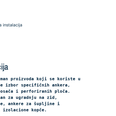
 instalacija
ija
man proizvoda koji se koriste u 
e izbor specifičnih ankera, 
osača i perforiranih ploča. 
an za ugradnju na zid, 
ke, ankere za šupljine i 
i izolacione kopče.