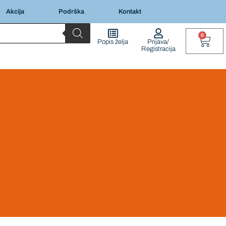
Akcija
Podrška
Kontakt
0
Popis želja
Prijava/
Registracija