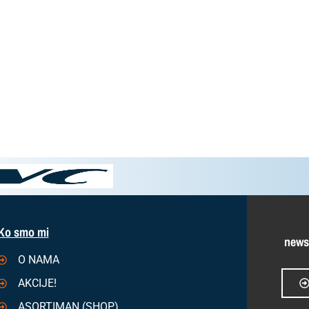
Ko smo mi
news
O NAMA
AKCIJE!
ASORTIMAN (SHOP)