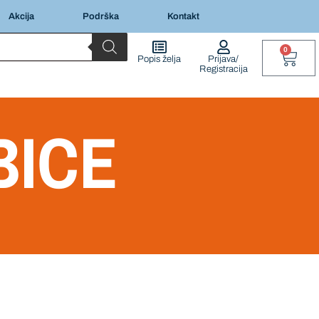
Akcija
Podrška
Kontakt
0
Popis želja
Prijava/
Registracija
BICE