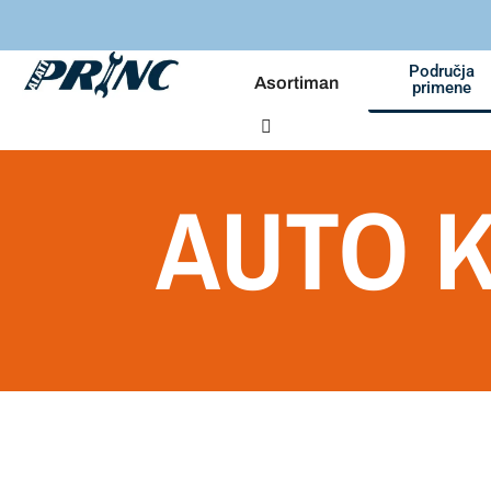
Područja
Asortiman
primene
AUTO K