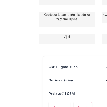
Kopče za tapacirunge i kopče za
Ve
začtitne lajsne
Vijci
Okru. ugrad. rupa
Dužina x širina
Proizvođ. i OEM