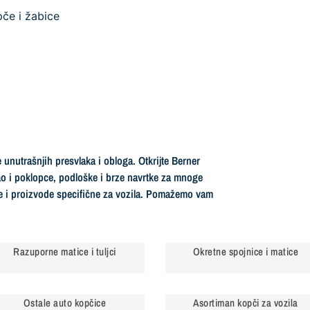
če i žabice
unutrašnjih presvlaka i obloga. Otkrijte Berner
kao i poklopce, podloške i brze navrtke za mnoge
ve i proizvode specifične za vozila. Pomažemo vam
Razuporne matice i tuljci
Okretne spojnice i matice
Ostale auto kopčice
Asortiman kopči za vozila