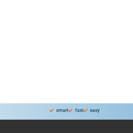
smart
fast
easy