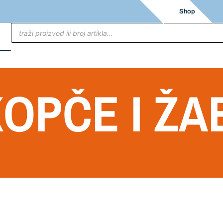
Shop
OPČE I ŽA