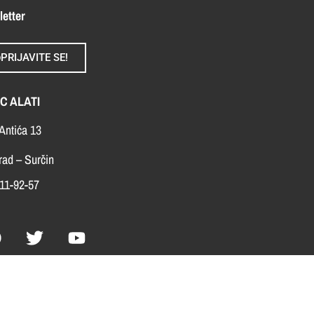
letter
PRIJAVITE SE!
C ALATI
Antića 13
ad – Surčin
11-92-57