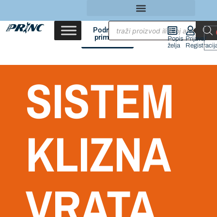
Područja
primene
Popis
Prijava/
želja
Registracij
SISTEM
KLIZNA
VRATA