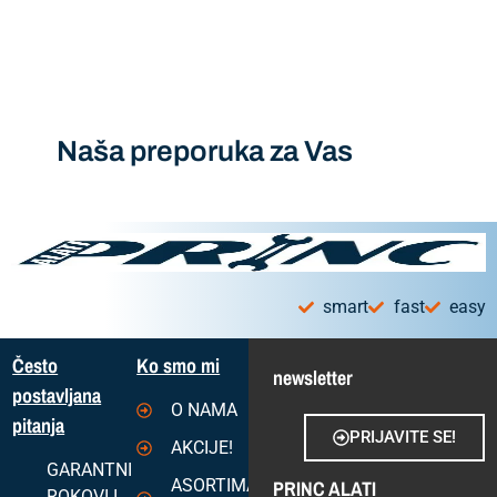
Naša preporuka za Vas
smart
fast
easy
Često
Ko smo mi
newsletter
postavljana
O NAMA
pitanja
PRIJAVITE SE!
AKCIJE!
GARANTNI
ASORTIMAN
PRINC ALATI
ROKOVI I