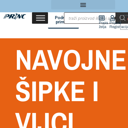
Područja
primene
Popis
Prijava/
želja
Registracij
NAVOJNE
ŠIPKE I
VIJCI