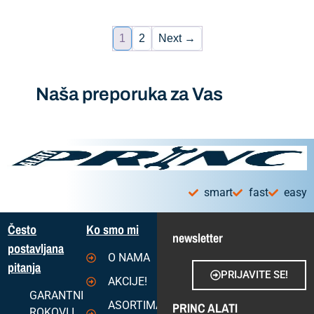
1
2
Next →
Naša preporuka za Vas
smart
fast
easy
Često
Ko smo mi
newsletter
postavljana
O NAMA
pitanja
PRIJAVITE SE!
AKCIJE!
GARANTNI
ASORTIMAN
PRINC ALATI
ROKOVI I