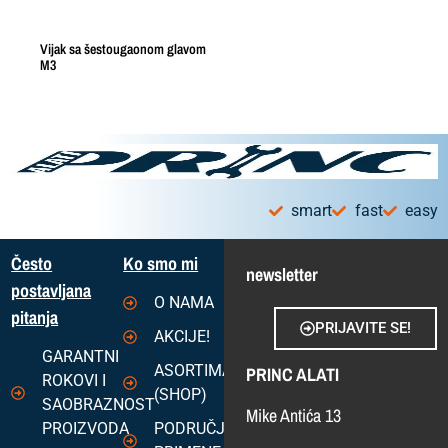
Vijak sa šestougaonom glavom
M3
smart
fast
easy
Često
Ko smo mi
newsletter
postavljana
O NAMA
pitanja
PRIJAVITE SE!
AKCIJE!
GARANTNI
ASORTIMAN
PRINC ALATI
ROKOVI I
(SHOP)
SAOBRAZNOST
Mike Antića 13
PROIZVODA
PODRUČJA