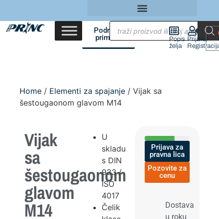
Područja
primene
Popis
Prijava/
želja
Registracij
Home
/
Elementi za spajanje
/ Vijak sa
šestougaonom glavom M14
Vijak
U
Prijava za
skladu
sa
pravna lica
s DIN
šestougaonom
Pozovite za
933 /
cenu
ISO
glavom
4017
M14
Dostava
Čelik
u roku