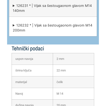
126231 * | Vijak sa šestougaonom glavom M14
140mm
126232 * | Vijak sa šestougaonom glavom M14
200mm
Tehnički podaci
uspon navoja
2 mm
širina ključa
22 mm
materijal
čelik
Navoj
M 14
dužina navoja
20 mm