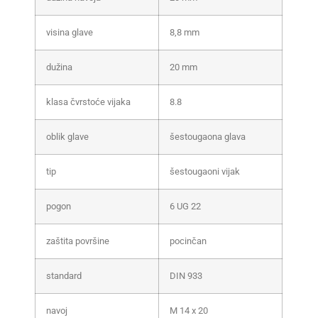
visina glave
8,8 mm
dužina
20 mm
klasa čvrstoće vijaka
8.8
oblik glave
šestougaona glava
tip
šestougaoni vijak
pogon
6 UG 22
zaštita površine
pocinčan
standard
DIN 933
navoj
M 14 x 20