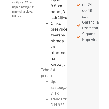
klase
šir.ključa: 22 mm
od 24
8.8 za
uspon navoja : 2
do 48
poboljšanu
mm visina glave:
8,8 mm
sati
izdržljivost
Garancija
Cinkom
i zamena
presvučena
Sigurna
završna
Kupovina
obrada
za
otpornost
na
koroziju
Tehnički
podaci
tip:
šestougaoni
vijak
standard:
DIN 933