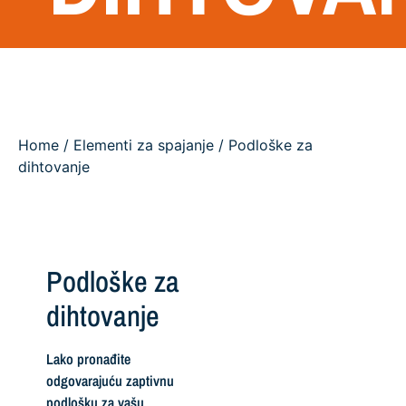
Home
/
Elementi za spajanje
/ Podloške za
dihtovanje
Podloške za
dihtovanje
Lako pronađite
odgovarajuću zaptivnu
podlošku za vašu