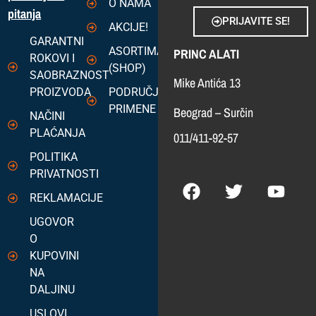
O NAMA
pitanja
PRIJAVITE SE!
AKCIJE!
GARANTNI
ASORTIMAN
PRINC ALATI
ROKOVI I
(SHOP)
SAOBRAZNOST
Mike Antića 13
PROIZVODA
PODRUČJA
PRIMENE
Beograd – Surčin
NAČINI
PLAĆANJA
011/411-92-57
POLITIKA
PRIVATNOSTI
REKLAMACIJE
UGOVOR
O
KUPOVINI
NA
DALJINU
USLOVI