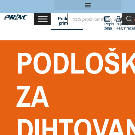
Područja
primene
Popis
Prijava/
želja
Registracij
PODLOŠ
ZA
DIHTOVA