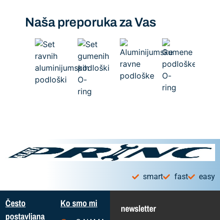
Naša preporuka za Vas
smart
fast
easy
Često
Ko smo mi
newsletter
postavljana