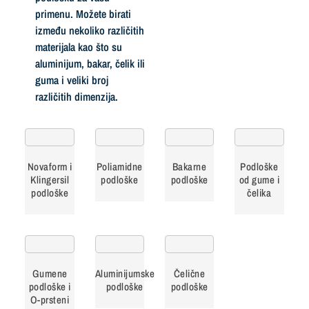
primenu. Možete birati
između nekoliko različitih
materijala kao što su
aluminijum, bakar, čelik ili
guma i veliki broj
različitih dimenzija.
Novaform i
Poliamidne
Bakarne
Podloške
Klingersil
podloške
podloške
od gume i
podloške
čelika
Gumene
Aluminijumske
Čelične
podloške i
podloške
podloške
O-prsteni