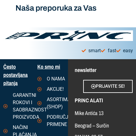
Naša preporuka za Vas
smart
fast
easy
Često
Ko smo mi
newsletter
postavljana
O NAMA
pitanja
PRIJAVITE SE!
AKCIJE!
GARANTNI
ASORTIMAN
PRINC ALATI
ROKOVI I
(SHOP)
SAOBRAZNOST
Mike Antića 13
PROIZVODA
PODRUČJA
PRIMENE
Beograd – Surčin
NAČINI
PLAĆANJA