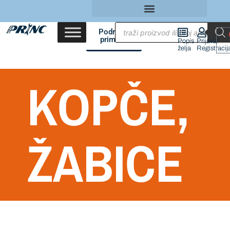
Područja
primene
Popis
Prijava/
želja
Registracij
KOPČE,
ŽABICE