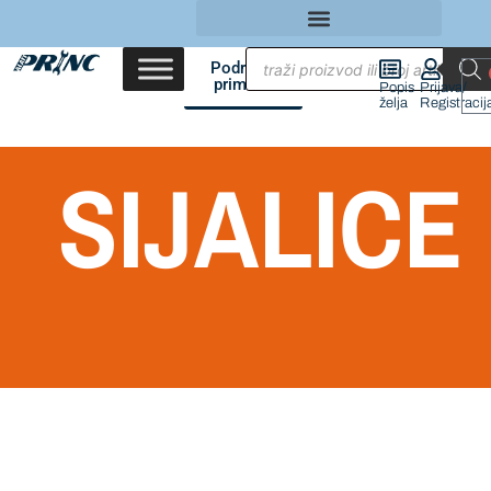
Područja
primene
Popis
Prijava/
želja
Registracij
SIJALICE