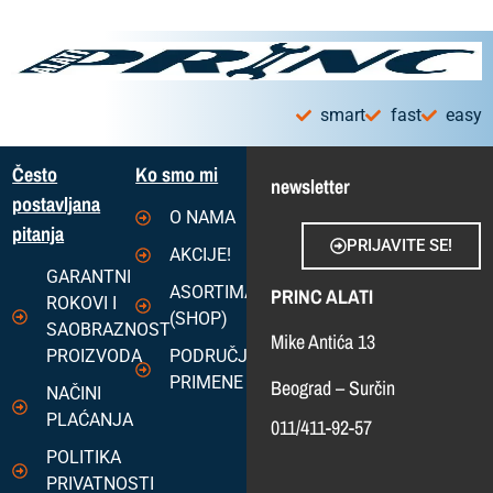
smart
fast
easy
Često
Ko smo mi
newsletter
postavljana
O NAMA
pitanja
PRIJAVITE SE!
AKCIJE!
GARANTNI
ASORTIMAN
PRINC ALATI
ROKOVI I
(SHOP)
SAOBRAZNOST
Mike Antića 13
PROIZVODA
PODRUČJA
PRIMENE
Beograd – Surčin
NAČINI
PLAĆANJA
011/411-92-57
POLITIKA
PRIVATNOSTI