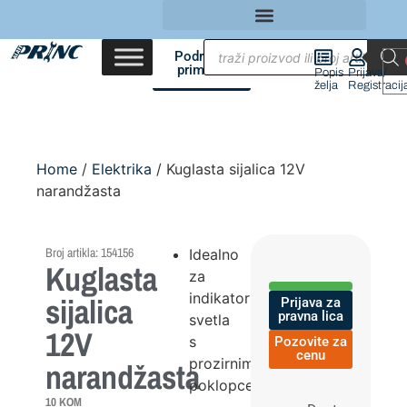
Područja
primene
Popis
Prijava/
želja
Registracij
Home
/
Elektrika
/ Kuglasta sijalica 12V
narandžasta
Broj artikla: 154156
Idealno
Kuglasta
za
indikatorska
sijalica
Prijava za
pravna lica
svetla
12V
s
Pozovite za
cenu
prozirnim
narandžasta
poklopcem
10 KOM