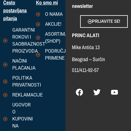
Često
Ko smo mi
newsletter
postavljana
O NAMA
pitanja
PRIJAVITE SE!
AKCIJE!
GARANTNI
ASORTIMAN
PRINC ALATI
ROKOVI I
(SHOP)
SAOBRAZNOST
Mike Antića 13
PROIZVODA
PODRUČJA
PRIMENE
Beograd – Surčin
NAČINI
PLAĆANJA
011/411-92-57
POLITIKA
PRIVATNOSTI
REKLAMACIJE
UGOVOR
O
KUPOVINI
NA