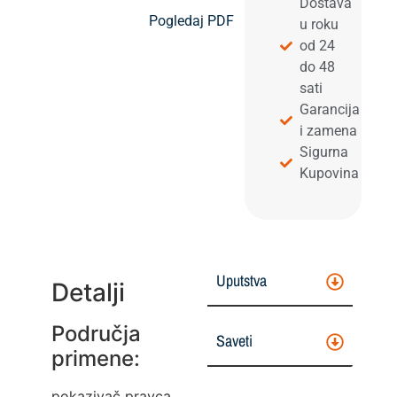
Dostava
Pogledaj PDF
u roku
od 24
do 48
sati
Garancija
i zamena
Sigurna
Kupovina
Uputstva
Detalji
Područja
Saveti
primene:
pokazivač pravca