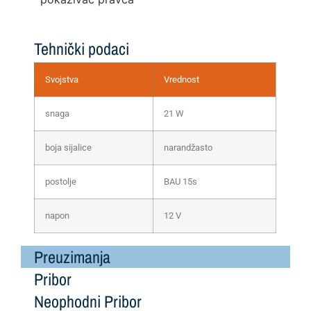
Tehnički podaci
Svojstva
Vrednost
snaga
21 W
boja sijalice
narandžasto
postolje
BAU 15s
napon
12 V
Preuzimanja
Pribor
Neophodni Pribor