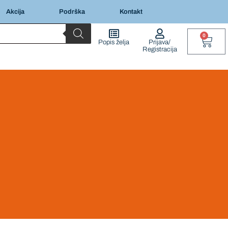
Akcija
Podrška
Kontakt
0
Popis želja
Prijava/
Registracija