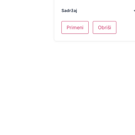
Sadržaj
Primeni
Obriši