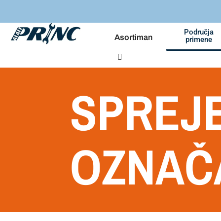
Područja
Asortiman
primene
SPREJE
OZNAČ