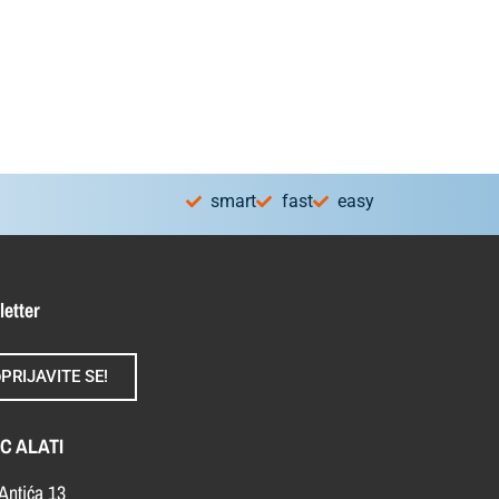
smart
fast
easy
letter
PRIJAVITE SE!
C ALATI
Antića 13