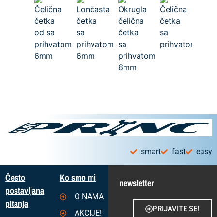
smart
fast
easy
Često
Ko smo mi
newsletter
postavljana
O NAMA
pitanja
PRIJAVITE SE!
AKCIJE!