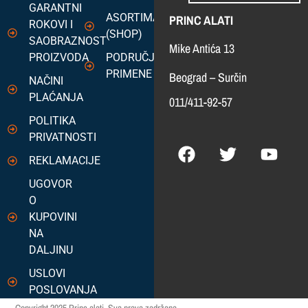
GARANTNI
ASORTIMAN
PRINC ALATI
ROKOVI I
(SHOP)
SAOBRAZNOST
Mike Antića 13
PROIZVODA
PODRUČJA
PRIMENE
Beograd – Surčin
NAČINI
PLAĆANJA
011/411-92-57
POLITIKA
PRIVATNOSTI
REKLAMACIJE
UGOVOR
O
KUPOVINI
NA
DALJINU
USLOVI
POSLOVANJA