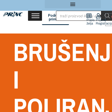
Područja
primene
Popis
Prijava/
želja
Registracij
BRUŠENJ
I
POLIRAN