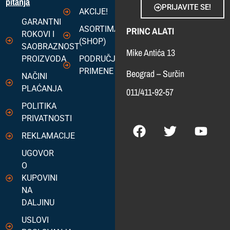
pitanja
PRIJAVITE SE!
AKCIJE!
GARANTNI
ASORTIMAN
PRINC ALATI
ROKOVI I
(SHOP)
SAOBRAZNOST
Mike Antića 13
PROIZVODA
PODRUČJA
PRIMENE
Beograd – Surčin
NAČINI
PLAĆANJA
011/411-92-57
POLITIKA
PRIVATNOSTI
REKLAMACIJE
UGOVOR
O
KUPOVINI
NA
DALJINU
USLOVI