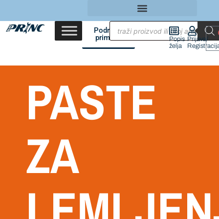
Područja
primene
Popis
Prijava/
želja
Registracij
PASTE
ZA
LEMLJEN