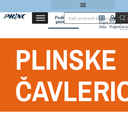
Područja
primene
Popis
Prijava/
želja
Registracij
PLINSKE
ČAVLERI