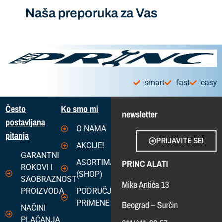
Naša preporuka za Vas
smart
fast
easy
Često
Ko smo mi
newsletter
postavljana
O NAMA
pitanja
PRIJAVITE SE!
AKCIJE!
GARANTNI
ASORTIMAN
PRINC ALATI
ROKOVI I
(SHOP)
SAOBRAZNOST
Mike Antića 13
PROIZVODA
PODRUČJA
PRIMENE
Beograd – Surčin
NAČINI
PLAĆANJA