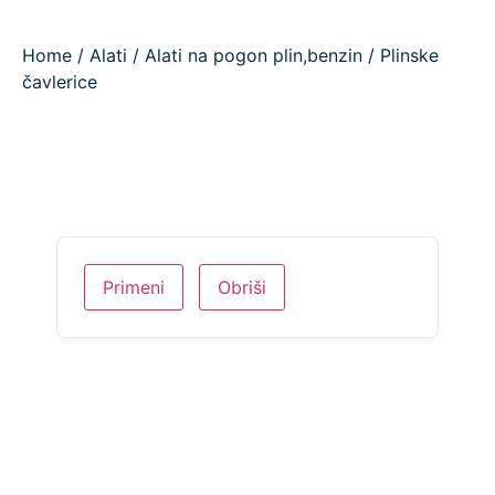
Home
/
Alati
/
Alati na pogon plin,benzin
/ Plinske
čavlerice
Primeni
Obriši