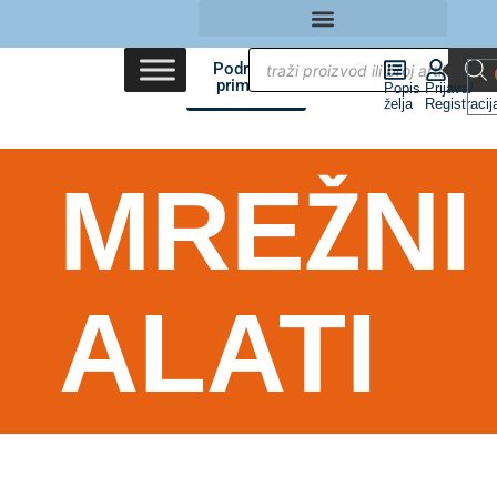
Područja
primene
Popis
Prijava/
želja
Registracij
MREŽNI
ALATI