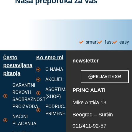
Naša preporuka za Vas
smart
fast
easy
Često
Ko smo mi
newsletter
postavljana
O NAMA
pitanja
PRIJAVITE SE!
AKCIJE!
GARANTNI
ASORTIMAN
PRINC ALATI
ROKOVI I
(SHOP)
SAOBRAZNOST
Mike Antića 13
PROIZVODA
PODRUČJA
PRIMENE
Beograd – Surčin
NAČINI
PLAĆANJA
011/411-92-57