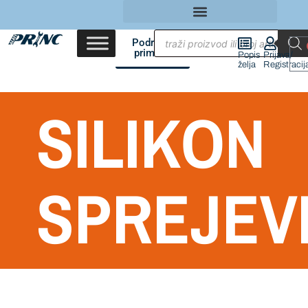
Područja
primene
Popis
Prijava/
želja
Registracij
SILIKON
SPREJEV