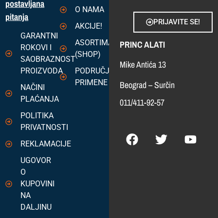
postavljana
O NAMA
pitanja
PRIJAVITE SE!
AKCIJE!
GARANTNI
ASORTIMAN
PRINC ALATI
ROKOVI I
(SHOP)
SAOBRAZNOST
Mike Antića 13
PROIZVODA
PODRUČJA
PRIMENE
Beograd – Surčin
NAČINI
PLAĆANJA
011/411-92-57
POLITIKA
PRIVATNOSTI
REKLAMACIJE
UGOVOR
O
KUPOVINI
NA
DALJINU