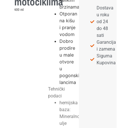
motociklima
velikim
brzinama
Dostava
400 ml
Otporan
u roku
na kišu
od 24
i pranje
do 48
vodom
sati
Dobro
Garancija
prodire
i zamena
u male
Sigurna
otvore
Kupovina
u
pogonskim
lancima
Tehnički
podaci
hemijska
baza:
Mineralno
ulje