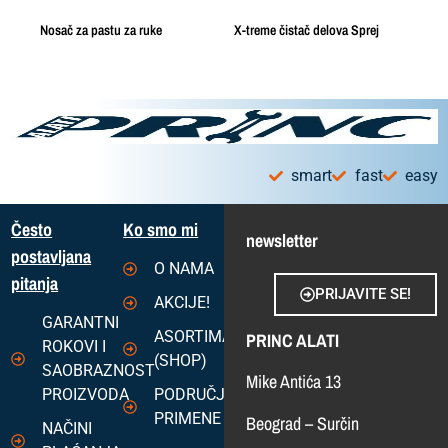
Nosač za pastu za ruke
X-treme čistač delova Sprej
smart
fast
easy
Često
Ko smo mi
newsletter
postavljana
O NAMA
pitanja
PRIJAVITE SE!
AKCIJE!
GARANTNI
ASORTIMAN
PRINC ALATI
ROKOVI I
(SHOP)
SAOBRAZNOST
Mike Antića 13
PROIZVODA
PODRUČJA
PRIMENE
Beograd – Surčin
NAČINI