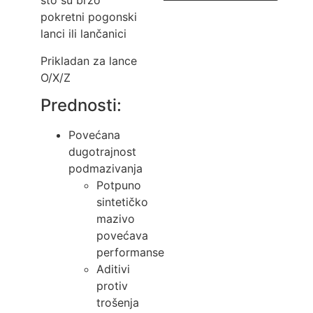
što su brzo
pokretni pogonski
lanci ili lančanici
Prikladan za lance
O/X/Z
Prednosti:
Povećana
dugotrajnost
podmazivanja
Potpuno
sintetičko
mazivo
povećava
performanse
Aditivi
protiv
trošenja