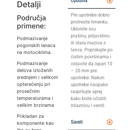
Uputstva
Detalji
Pre upotrebe dobro
Područja
protresite limenku.
primene:
Uklonite svu
prašinu, prljavštinu
Podmazivanje
ili stara maziva s
pogonskih lanaca
lanca. Poprskajte po
na motociklima.
čistim površinama i
Podmazivanje
ostavite da ispari 10
delova izloženih
– 20 min pre
srednjem i velikom
upotrebe. Nakon
opterećenju pri
upotrebe naopako
prosečnim
raspršujte sprej
temperaturama i
kako biste očistili
velikim brzinama
mlaznicu i ventil.
Prikladan za
Saveti
komponente kao