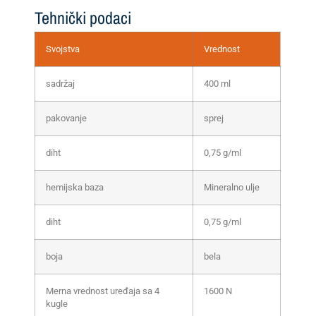
Tehnički podaci
Svojstva
Vrednost
sadržaj
400 ml
pakovanje
sprej
diht
0,75 g/ml
hemijska baza
Mineralno ulje
diht
0,75 g/ml
boja
bela
Merna vrednost uređaja sa 4
1600 N
kugle