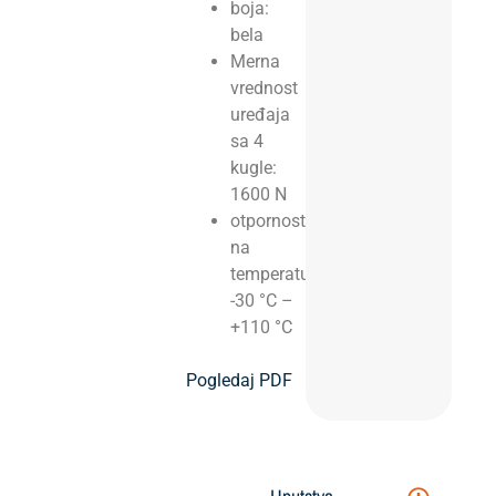
boja:
bela
Merna
vrednost
uređaja
sa 4
kugle:
1600 N
otpornost
na
temperaturu:
-30 °C –
+110 °C
Pogledaj PDF