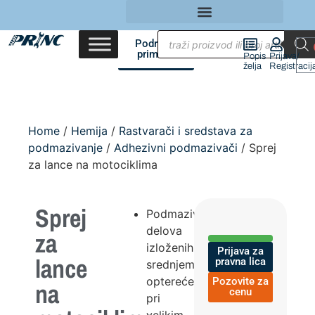
Područja
primene
Popis
Prijava/
želja
Registracij
Home
/
Hemija
/
Rastvarači i sredstava za
podmazivanje
/
Adhezivni podmazivači
/ Sprej
za lance na motociklima
Sprej
Podmazivanje
delova
za
izloženih
Prijava za
lance
pravna lica
srednjem
opterećenju
Pozovite za
na
cenu
pri