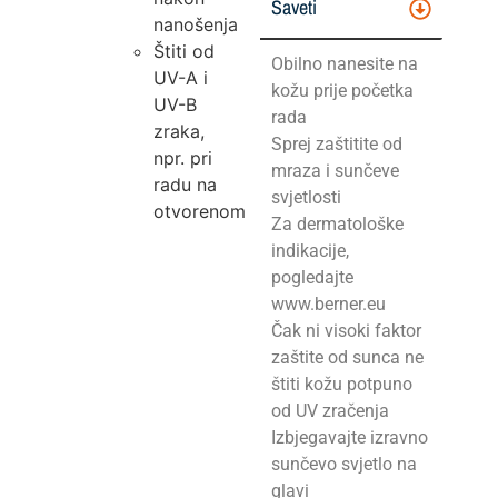
Saveti
nanošenja
Štiti od
Obilno nanesite na
UV-A i
kožu prije početka
UV-B
rada
zraka,
Sprej zaštitite od
npr. pri
mraza i sunčeve
radu na
svjetlosti
otvorenom
Za dermatološke
indikacije,
pogledajte
www.berner.eu
Čak ni visoki faktor
zaštite od sunca ne
štiti kožu potpuno
od UV zračenja
Izbjegavajte izravno
sunčevo svjetlo na
glavi