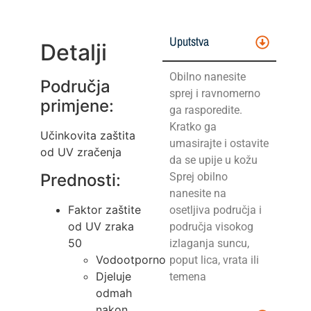
Uputstva
Detalji
Obilno nanesite
Područja
sprej i ravnomerno
primjene:
ga rasporedite.
Kratko ga
Učinkovita zaštita
umasirajte i ostavite
od UV zračenja
da se upije u kožu
Prednosti:
Sprej obilno
nanesite na
Faktor zaštite
osetljiva područja i
od UV zraka
područja visokog
50
izlaganja suncu,
Vodootporno
poput lica, vrata ili
Djeluje
temena
odmah
nakon