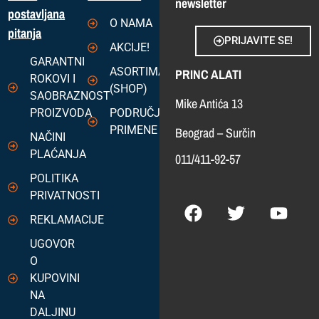
newsletter
postavljana
O NAMA
pitanja
PRIJAVITE SE!
AKCIJE!
GARANTNI
ASORTIMAN
PRINC ALATI
ROKOVI I
(SHOP)
SAOBRAZNOST
Mike Antića 13
PROIZVODA
PODRUČJA
PRIMENE
Beograd – Surčin
NAČINI
PLAĆANJA
011/411-92-57
POLITIKA
PRIVATNOSTI
REKLAMACIJE
UGOVOR
O
KUPOVINI
NA
DALJINU