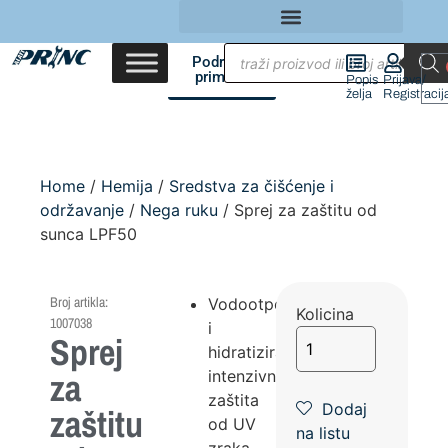
Područja
primene
Popis
Prijava/
želja
Registracij
Home
/
Hemija
/
Sredstva za čišćenje i
održavanje
/
Nega ruku
/ Sprej za zaštitu od
sunca LPF50
Broj artikla:
Vodootporna
Kolicina
1007038
i
Sprej
hidratizirajuća
za
intenzivna
zaštita
Dodaj
zaštitu
od UV
na listu