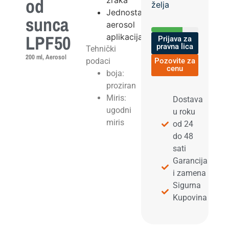
od
zraka
želja
Jednostavna
sunca
aerosol
LPF50
aplikacija
Prijava za
pravna lica
Tehnički
200 ml, Aerosol
podaci
Pozovite za
cenu
boja:
proziran
Miris:
Dostava
ugodni
u roku
miris
od 24
do 48
sati
Garancija
i zamena
Sigurna
Kupovina