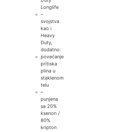
Longlife
–
svojstva
kao i
Heavy
Duty,
dodatno:
povećanje
pritiska
plina u
staklenom
telu
–
punjena
sa 20%
ksenon /
80%
kripton