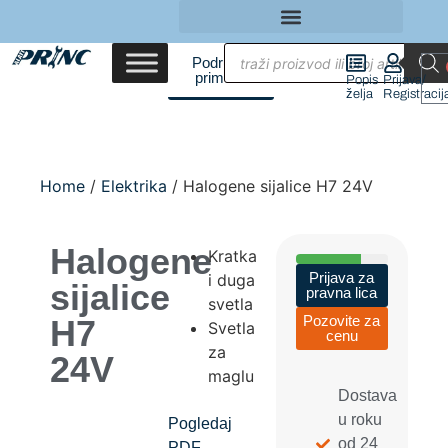
Područja
primene
Popis
Prijava/
želja
Registracij
Home
/
Elektrika
/ Halogene sijalice H7 24V
Halogene
Kratka
Prijava za
i duga
sijalice
pravna lica
svetla
Pozovite za
H7
Svetla
cenu
za
24V
maglu
Dostava
u roku
Pogledaj
od 24
PDF