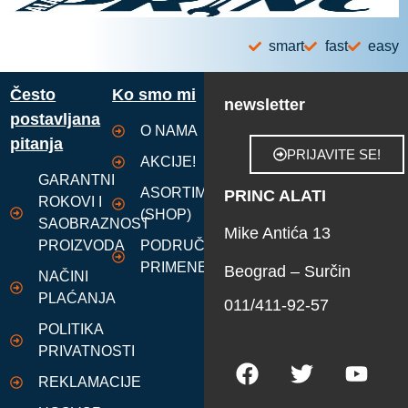
smart
fast
easy
Često
Ko smo mi
newsletter
postavljana
O NAMA
pitanja
PRIJAVITE SE!
AKCIJE!
GARANTNI
ASORTIMAN
PRINC ALATI
ROKOVI I
(SHOP)
SAOBRAZNOST
Mike Antića 13
PROIZVODA
PODRUČJA
PRIMENE
Beograd – Surčin
NAČINI
PLAĆANJA
011/411-92-57
POLITIKA
PRIVATNOSTI
REKLAMACIJE