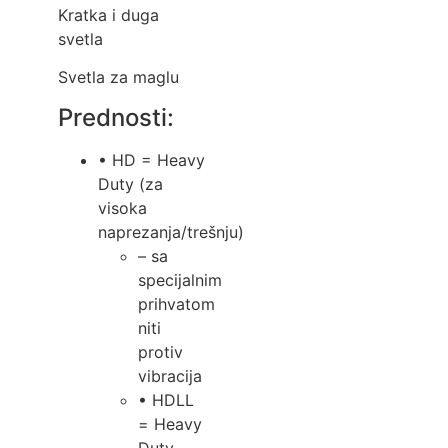
Kratka i duga
svetla
Svetla za maglu
Prednosti:
• HD = Heavy
Duty (za
visoka
naprezanja/trešnju)
– sa
specijalnim
prihvatom
niti
protiv
vibracija
• HDLL
= Heavy
Duty