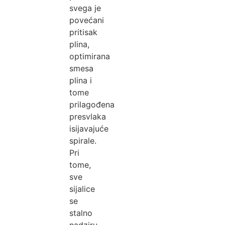
svega je
povećani
pritisak
plina,
optimirana
smesa
plina i
tome
prilagođena
presvlaka
isijavajuće
spirale.
Pri
tome,
sve
sijalice
se
stalno
nadziru