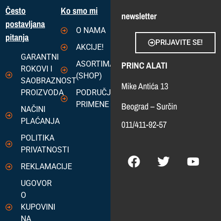
Često
Ko smo mi
newsletter
postavljana
O NAMA
pitanja
PRIJAVITE SE!
AKCIJE!
GARANTNI
ASORTIMAN
PRINC ALATI
ROKOVI I
(SHOP)
SAOBRAZNOST
Mike Antića 13
PROIZVODA
PODRUČJA
PRIMENE
Beograd – Surčin
NAČINI
PLAĆANJA
011/411-92-57
POLITIKA
PRIVATNOSTI
REKLAMACIJE
UGOVOR
O
KUPOVINI
NA