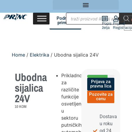
Područja
primene
Popis
Prijava/
želja
Registracij
Home
/
Elektrika
/ Ubodna sijalica 24V
Ubodna
Prikladno
Prijava za
za
sijalica
pravna lica
različite
24V
Pozovite za
funkcije
cenu
osvetljenja
10 KOM
u
Dostava
sektoru
u roku
putničkih
od 24