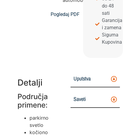
automobila
do 48
sati
Pogledaj PDF
Garancija
i zamena
Sigurna
Kupovina
Uputstva
Detalji
Područja
Saveti
primene:
parkirno
svetlo
kočiono