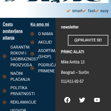
smart
fast
easy
Često
Ko smo mi
newsletter
postavljana
O NAMA
pitanja
PRIJAVITE SE!
AKCIJE!
GARANTNI
ASORTIMAN
PRINC ALATI
ROKOVI I
(SHOP)
SAOBRAZNOST
Mike Antića 13
PROIZVODA
PODRUČJA
PRIMENE
Beograd – Surčin
NAČINI
PLAĆANJA
011/411-92-57
POLITIKA
PRIVATNOSTI
REKLAMACIJE
UGOVOR