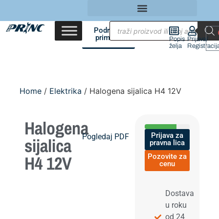
Područja
primene
Popis
Prijava/
želja
Registracij
Home
/
Elektrika
/ Halogena sijalica H4 12V
Halogena
Prijava za
Pogledaj PDF
sijalica
pravna lica
H4 12V
Pozovite za
cenu
Dostava
u roku
od 24