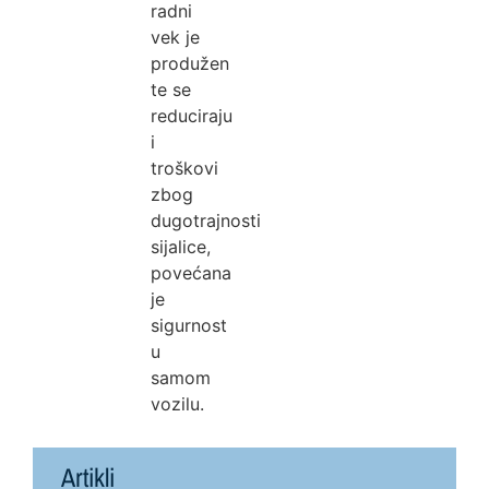
radni
vek je
produžen
te se
reduciraju
i
troškovi
zbog
dugotrajnosti
sijalice,
povećana
je
sigurnost
u
samom
vozilu.
Artikli