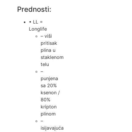
Prednosti:
• LL =
Longlife
– viši
pritisak
plina u
staklenom
telu
–
punjena
sa 20%
ksenon /
80%
kripton
plinom
–
isijavajuća