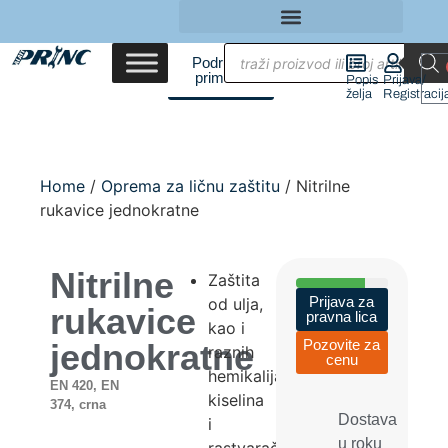
Područja
primene
Popis
Prijava/
želja
Registracij
Home
/
Oprema za ličnu zaštitu
/ Nitrilne
rukavice jednokratne
Nitrilne
Zaštita
Prijava za
od ulja,
rukavice
pravna lica
kao i
Pozovite za
jednokratne
raznih
cenu
hemikalija,
EN 420, EN
kiselina
374, crna
Dostava
i
u roku