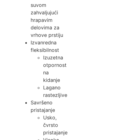
suvom
zahvaljujući
hrapavim
delovima za
vrhove prstiju
Izvanredna
fleksibilnost
Izuzetna
otpornost
na
kidanje
Lagano
rastezljive
Savršeno
pristajanje
Usko,
čvrsto
pristajanje
Visoka