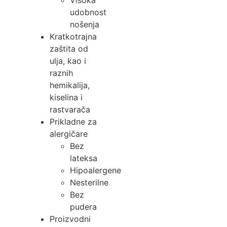
udobnost
nošenja
Kratkotrajna
zaštita od
ulja, kao i
raznih
hemikalija,
kiselina i
rastvarača
Prikladne za
alergičare
Bez
lateksa
Hipoalergene
Nesterilne
Bez
pudera
Proizvodni