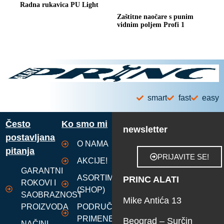
Radna rukavica PU Light
Zaštitne naočare s punim
vidnim poljem Profi 1
smart
fast
easy
Često
Ko smo mi
newsletter
postavljana
O NAMA
pitanja
PRIJAVITE SE!
AKCIJE!
GARANTNI
ASORTIMAN
PRINC ALATI
ROKOVI I
(SHOP)
SAOBRAZNOST
Mike Antića 13
PROIZVODA
PODRUČJA
PRIMENE
Beograd – Surčin
NAČINI