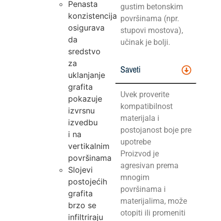
Penasta
gustim betonskim
konzistencija
površinama (npr.
osigurava
stupovi mostova),
da
učinak je bolji.
sredstvo
za
Saveti
uklanjanje
grafita
Uvek proverite
pokazuje
kompatibilnost
izvrsnu
materijala i
izvedbu
postojanost boje pre
i na
upotrebe
vertikalnim
Proizvod je
površinama
agresivan prema
Slojevi
mnogim
postojećih
površinama i
grafita
materijalima, može
brzo se
otopiti ili promeniti
infiltriraju