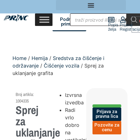
Područja
primene
Popis
Prijava/
želja
Registracij
Home
/
Hemija
/
Sredstva za čišćenje i
održavanje
/
Čišćenje vozila
/ Sprej za
uklanjanje grafita
Broj artikla:
Izvrsna
1004335
izvedba
Sprej
Radi
Prijava za
pravna lica
za
vrlo
dobro
Pozovite za
uklanjanje
cenu
na