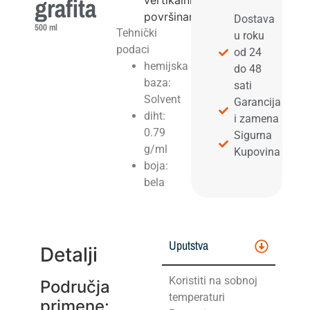
grafita
vertikalnim
površinama
Dostava
500 ml
Tehnički
u roku
podaci
od 24
hemijska
do 48
baza:
sati
Solvent
Garancija
diht:
i zamena
0.79
Sigurna
g/ml
Kupovina
boja:
bela
Uputstva
Detalji
Koristiti na sobnoj
Područja
temperaturi
primene: