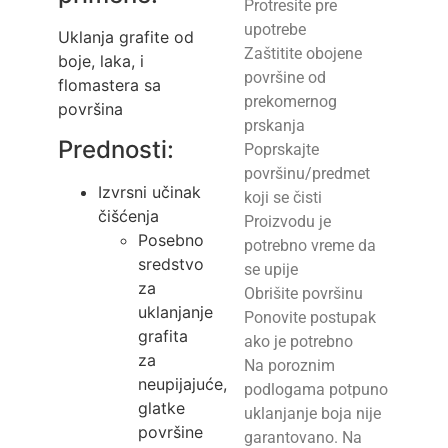
Protresite pre
upotrebe
Uklanja grafite od
Zaštitite obojene
boje, laka, i
površine od
flomastera sa
prekomernog
površina
prskanja
Prednosti:
Poprskajte
površinu/predmet
Izvrsni učinak
koji se čisti
čišćenja
Proizvodu je
Posebno
potrebno vreme da
sredstvo
se upije
za
Obrišite površinu
uklanjanje
Ponovite postupak
grafita
ako je potrebno
za
Na poroznim
neupijajuće,
podlogama potpuno
glatke
uklanjanje boja nije
površine
garantovano. Na