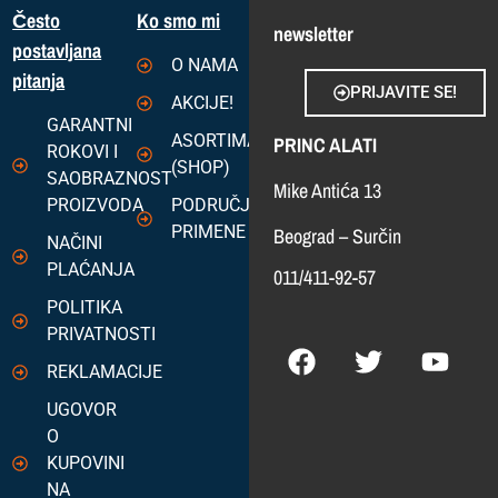
Često
Ko smo mi
newsletter
postavljana
O NAMA
pitanja
PRIJAVITE SE!
AKCIJE!
GARANTNI
ASORTIMAN
PRINC ALATI
ROKOVI I
(SHOP)
SAOBRAZNOST
Mike Antića 13
PROIZVODA
PODRUČJA
PRIMENE
Beograd – Surčin
NAČINI
PLAĆANJA
011/411-92-57
POLITIKA
PRIVATNOSTI
REKLAMACIJE
UGOVOR
O
KUPOVINI
NA