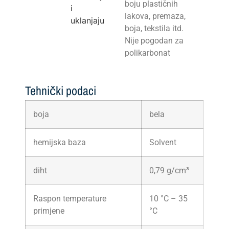
boju plastičnih
i
lakova, premaza,
uklanjaju
boja, tekstila itd.
Nije pogodan za
polikarbonat
Tehnički podaci
boja
bela
hemijska baza
Solvent
diht
0,79 g/cm³
Raspon temperature
10 °C – 35
primjene
°C