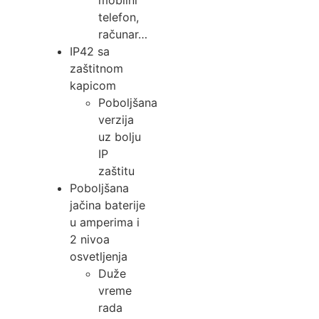
mobilni
telefon,
računar…
IP42 sa
zaštitnom
kapicom
Poboljšana
verzija
uz bolju
IP
zaštitu
Poboljšana
jačina baterije
u amperima i
2 nivoa
osvetljenja
Duže
vreme
rada