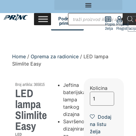
Područja
primene
Popis
Prijava/
želja
Registracij
Home
/
Oprema za radionice
/ LED lampa
Slimlite Easy
Broj artikla: 365815
Jeftina
Kolicina
LED
baterijska
lampa
lampa
tankog
Slimlite
dizajna
Dodaj
Savršeno
Easy
na listu
dizajnirana
želja
LED