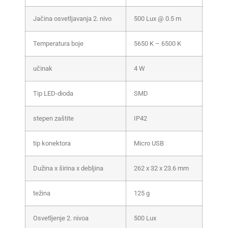
Jačina osvetljavanja 2. nivo
500 Lux @ 0.5 m
Temperatura boje
5650 K – 6500 K
učinak
4 W
Tip LED-dioda
SMD
stepen zaštite
IP42
tip konektora
Micro USB
Dužina x širina x debljina
262 x 32 x 23.6 mm
težina
125 g
Osvetljenje 2. nivoa
500 Lux