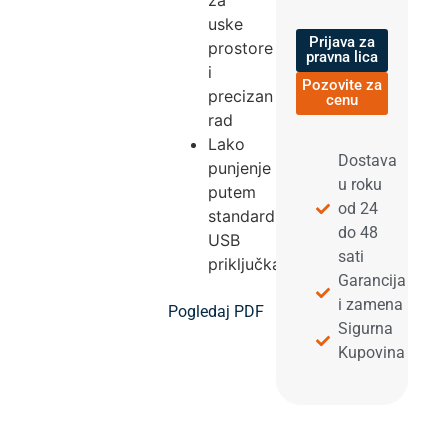
za
uske
Prijava za
prostore
pravna lica
i
Pozovite za
precizan
cenu
rad
Lako
Dostava
punjenje
u roku
putem
od 24
standardnog
do 48
USB
sati
priključka
Garancija
i zamena
Pogledaj PDF
Sigurna
Kupovina