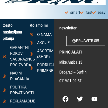
smart
fast
easy
Često
Ko smo mi
newsletter
postavljana
O NAMA
pitanja
PRIJAVITE SE!
AKCIJE!
GARANTNI
ASORTIMAN
PRINC ALATI
ROKOVI I
(SHOP)
SAOBRAZNOST
Mike Antića 13
PROIZVODA
PODRUČJA
PRIMENE
Beograd – Surčin
NAČINI
PLAĆANJA
011/411-92-57
POLITIKA
PRIVATNOSTI
REKLAMACIJE