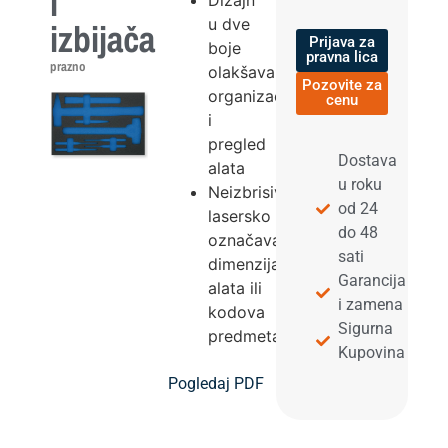
i
Dizajn
u dve
izbijača
Prijava za
boje
pravna lica
prazno
olakšava
Pozovite za
organizaciju
cenu
i
pregled
Dostava
alata
u roku
Neizbrisivo
od 24
lasersko
do 48
označavanje
sati
dimenzija
Garancija
alata ili
i zamena
kodova
Sigurna
predmeta.
Kupovina
Pogledaj PDF