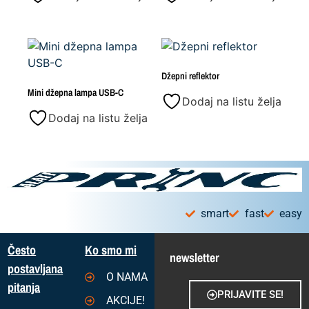
Džepni reflektor
Mini džepna lampa USB-C
Dodaj na listu želja
Dodaj na listu želja
smart
fast
easy
Često
Ko smo mi
newsletter
postavljana
O NAMA
pitanja
PRIJAVITE SE!
AKCIJE!