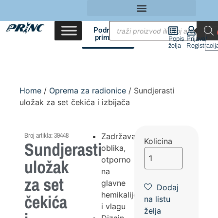
Područja
primene
Popis
Prijava/
želja
Registracij
Home
/
Oprema za radionice
/ Sundjerasti
uložak za set čekića i izbijača
Broj artikla: 39448
Zadržavanje
Kolicina
Sundjerasti
oblika,
otporno
uložak
na
za set
glavne
Dodaj
hemikalije
čekića
na listu
i vlagu
želja