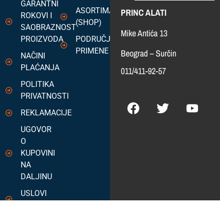
GARANTNI
ASORTIMAN
PRINC ALATI
ROKOVI I
(SHOP)
SAOBRAZNOST
Mike Antića 13
PROIZVODA
PODRUČJA
PRIMENE
Beograd – Surčin
NAČINI
PLAĆANJA
011/411-92-57
POLITIKA
PRIVATNOSTI
REKLAMACIJE
UGOVOR
O
KUPOVINI
NA
DALJINU
USLOVI
POSLOVANJA
Copyright 2025 Princ alati. Sva prava zadržana.