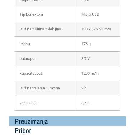
Tip konektora
Micro USB
Dužina x širina x debljina
130 x 67 x 28 mm
težina
176 g
bat.napon
3.7 V
kapacitet bat.
1200 mAh
Dužina trajanja 1. razina
2 h
vr.punj.bat.
3,5 h
Preuzimanja
Pribor