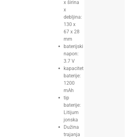
x širina
x
debljina:
130 x
67 x 28
mm
baterijski
napon:
3.7 V
kapacitet
baterije:
1200
mAh
tip
baterije:
Litijum
jonska
Dužina
trajanja