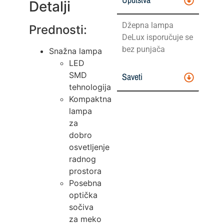
Detalji
Džepna lampa
Prednosti:
DeLux isporučuje se
bez punjača
Snažna lampa
LED
SMD
Saveti
tehnologija
Kompaktna
lampa
za
dobro
osvetljenje
radnog
prostora
Posebna
optička
sočiva
za meko