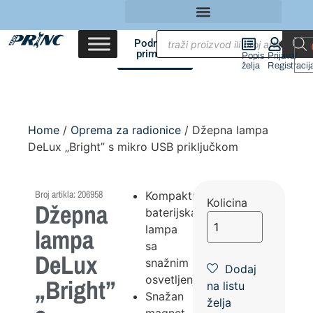
Područja
primene
Popis
Prijava/
želja
Registracij
Home
/
Oprema za radionice
/ Džepna lampa
DeLux „Bright” s mikro USB priključkom
Broj artikla: 206958
Kompaktna
Kolicina
Džepna
baterijska
lampa
lampa
sa
DeLux
snažnim
Dodaj
osvetljenjem
„Bright”
na listu
Snažan
želja