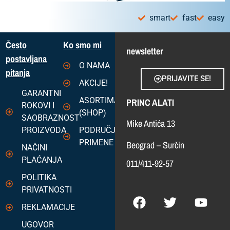
smart
fast
easy
Često
Ko smo mi
newsletter
postavljana
O NAMA
pitanja
PRIJAVITE SE!
AKCIJE!
GARANTNI
ASORTIMAN
PRINC ALATI
ROKOVI I
(SHOP)
SAOBRAZNOST
Mike Antića 13
PROIZVODA
PODRUČJA
PRIMENE
Beograd – Surčin
NAČINI
PLAĆANJA
011/411-92-57
POLITIKA
PRIVATNOSTI
REKLAMACIJE
UGOVOR