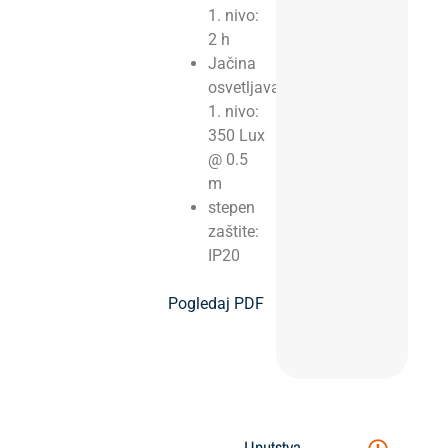
1. nivo:
2 h
Jačina
osvetljavanja
1. nivo:
350 Lux
@ 0.5
m
stepen
zaštite:
IP20
Pogledaj PDF
Uputstva