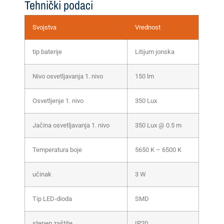
Tehnički podaci
Svojstva
Vrednost
tip baterije
Litijum jonska
Nivo osvetljavanja 1. nivo
150 lm
Osvetljenje 1. nivo
350 Lux
Jačina osvetljavanja 1. nivo
350 Lux @ 0.5 m
Temperatura boje
5650 K – 6500 K
učinak
3 W
Tip LED-dioda
SMD
stepen zaštite
IP20