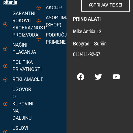
pitanja
PRIJAVITE SE!
AKCIJE!
GARANTNI
ASORTIMAN
PRINC ALATI
ROKOVI I
(SHOP)
SAOBRAZNOST
Mike Antića 13
PROIZVODA
PODRUČJA
PRIMENE
Beograd – Surčin
NAČINI
PLAĆANJA
011/411-92-57
POLITIKA
PRIVATNOSTI
REKLAMACIJE
UGOVOR
O
KUPOVINI
NA
DALJINU
USLOVI