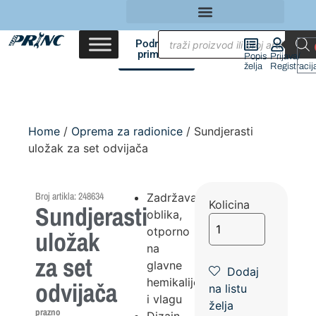
Područja
primene
Popis
Prijava/
želja
Registracij
Home
/
Oprema za radionice
/ Sundjerasti
uložak za set odvijača
Broj artikla: 248634
Zadržavanje
Kolicina
Sundjerasti
oblika,
otporno
uložak
na
za set
glavne
Dodaj
hemikalije
odvijača
na listu
i vlagu
želja
prazno