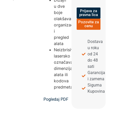
Dizajn
u dve
Prijava za
boje
pravna lica
olakšava
Pozovite za
organizaciju
cenu
i
pregled
Dostava
alata
u roku
Neizbrisivo
od 24
lasersko
do 48
označavanje
sati
dimenzija
Garancija
alata ili
i zamena
kodova
Sigurna
predmeta.
Kupovina
Pogledaj PDF