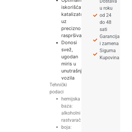
Optimalno
Dostava
iskorišćavanje
u roku
katalizatora
od 24
uz
do 48
precizno
sati
raspršivanje
Garancija
Donosi
i zamena
svež,
Sigurna
ugodan
Kupovina
miris u
unutrašnjost
vozila
Tehnički
podaci
hemijska
baza:
alkoholni
rastvarač
boja: