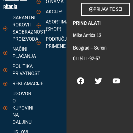
O NAMA
pitanja
PRIJAVITE SE!
AKCIJE!
GARANTNI
ASORTIMAN
PRINC ALATI
ROKOVI I
(SHOP)
SAOBRAZNOST
Mike Antića 13
PROIZVODA
PODRUČJA
PRIMENE
Beograd – Surčin
NAČINI
PLAĆANJA
011/411-92-57
POLITIKA
PRIVATNOSTI
REKLAMACIJE
UGOVOR
O
KUPOVINI
NA
DALJINU
USLOVI