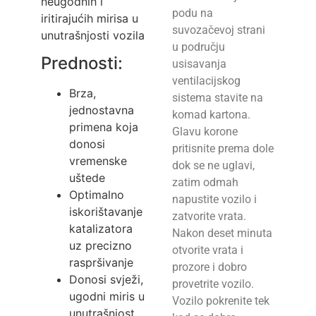
neugodnih i
podu na
iritirajućih mirisa u
suvozačevoj strani
unutrašnjosti vozila
u području
Prednosti:
usisavanja
ventilacijskog
Brza,
sistema stavite na
jednostavna
komad kartona.
primena koja
Glavu korone
donosi
pritisnite prema dole
vremenske
dok se ne uglavi,
uštede
zatim odmah
Optimalno
napustite vozilo i
iskorištavanje
zatvorite vrata.
katalizatora
Nakon deset minuta
uz precizno
otvorite vrata i
raspršivanje
prozore i dobro
Donosi svježi,
provetrite vozilo.
ugodni miris u
Vozilo pokrenite tek
unutrašnjost