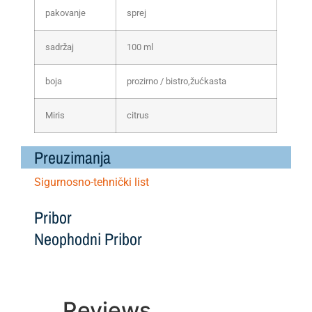
pakovanje
sprej
sadržaj
100 ml
boja
prozirno / bistro,žućkasta
Miris
citrus
Preuzimanja
Sigurnosno-tehnički list
Pribor
Neophodni Pribor
Reviews