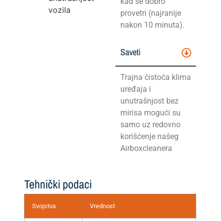
kad se dobro
vozila
provetri (najranije
nakon 10 minuta).
Saveti
Trajna čistoća klima
uređaja i
unutrašnjost bez
mirisa mogući su
samo uz redovno
korišćenje našeg
Airboxcleanera
Tehnički podaci
Svojstva
Vrednost