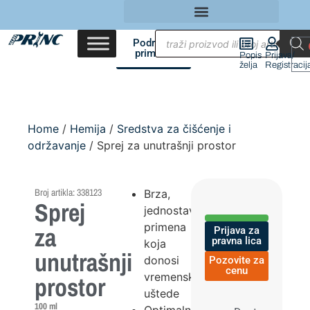
Područja
primene
Popis
Prijava/
želja
Registracij
Home
/
Hemija
/
Sredstva za čišćenje i
održavanje
/ Sprej za unutrašnji prostor
Broj artikla: 338123
Brza,
Sprej
jednostavna
primena
za
Prijava za
pravna lica
koja
unutrašnji
donosi
Pozovite za
cenu
vremenske
prostor
uštede
100 ml