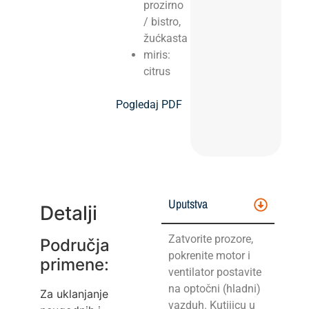
prozirno
/ bistro,
žućkasta
miris:
citrus
Pogledaj PDF
Uputstva
Detalji
Zatvorite prozore,
Područja
pokrenite motor i
primene:
ventilator postavite
na optočni (hladni)
Za uklanjanje
vazduh. Kutijicu u