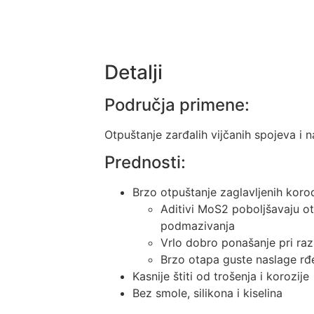
Detalji
Područja primene:
Otpuštanje zarđalih vijčanih spojeva i 
Prednosti:
Brzo otpuštanje zaglavljenih koro
Aditivi MoS2 poboljšavaju ot
podmazivanja
Vrlo dobro ponašanje pri ra
Brzo otapa guste naslage rđ
Kasnije štiti od trošenja i korozije
Bez smole, silikona i kiselina