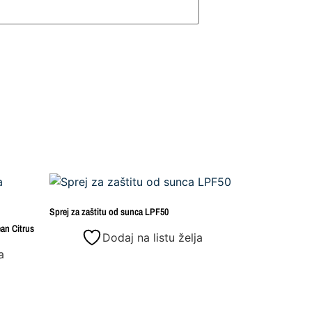
Sprej za zaštitu od sunca LPF50
ean Citrus
Dodaj na listu želja
a