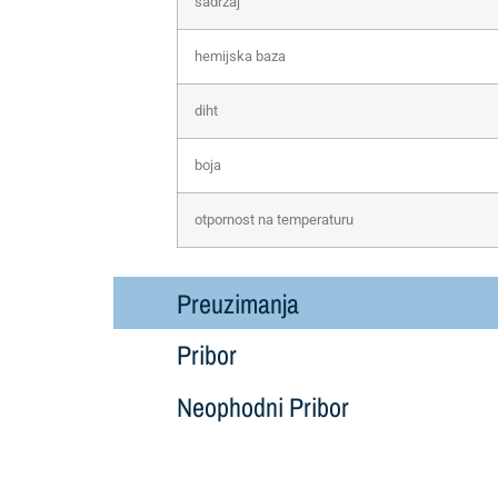
sadržaj
hemijska baza
diht
boja
otpornost na temperaturu
Preuzimanja
Pribor
Neophodni Pribor