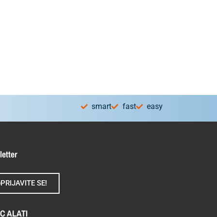
smart
fast
easy
letter
PRIJAVITE SE!
C ALATI