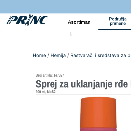
Područja
Asortiman
primene
Home
/
Hemija
/
Rastvarači i sredstava za 
Broj artikla: 147627
Sprej za uklanjanje rđ
400 ml, MoS2