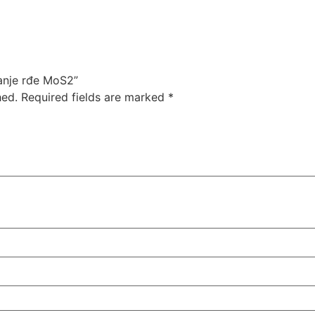
janje rđe MoS2”
hed.
Required fields are marked
*