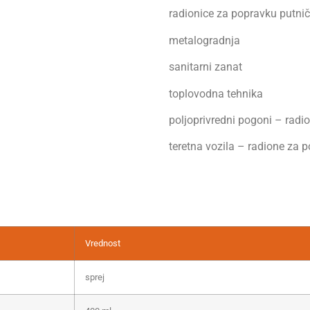
radionice za popravku putnič
metalogradnja
sanitarni zanat
toplovodna tehnika
poljoprivredni pogoni – radi
teretna vozila – radione za 
Vrednost
sprej