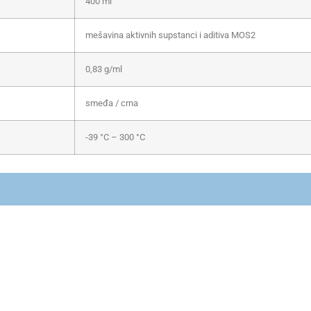
400 ml
mešavina aktivnih supstanci i aditiva MOS2
0,83 g/ml
smeđa / crna
-39 °C – 300 °C