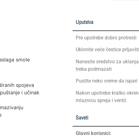
Uputstva
Pre upotrebe dobro protresti
Uklonite veće čestice prljavšt
naslaga smole
Nanesite sredstvo za uklanj
treba podmazati
Pustite neko vreme da ispari
diranih spojeva
puštanje i učinak
Nakon upotrebe kratko okreni
mlaznicu spreja i ventil.
zmazivanju
e
Saveti
Glavni korisnici: