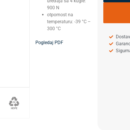
uređaja sa 4 kugle:
900 N
otpornost na
temperaturu: -39 °C –
300 °C
Dostav
Pogledaj PDF
Garanc
Sigurn