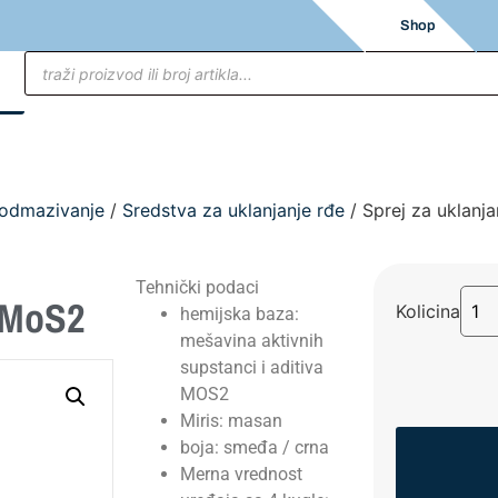
Shop
podmazivanje
/
Sredstva za uklanjanje rđe
/ Sprej za uklanj
Tehnički podaci
e MoS2
Kolicina
hemijska baza:
mešavina aktivnih
supstanci i aditiva
MOS2
Miris: masan
boja: smeđa / crna
Merna vrednost