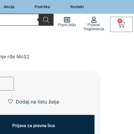
Akcija
Podrška
Kontakt
0
Popis želja
Prijava/
Registracija
anje rđe MoS2
Dodaj na listu želja
Prijava za pravna lica