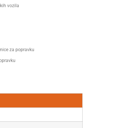
kih vozila
onice za popravku
popravku