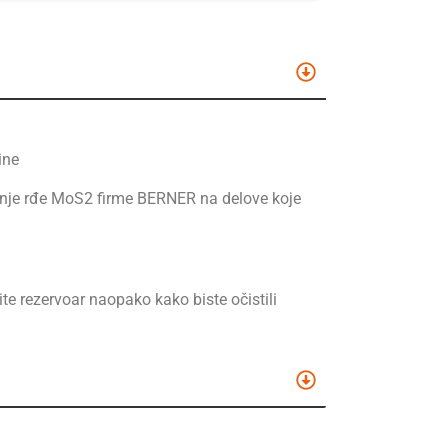
ine
anje rđe MoS2 firme BERNER na delove koje
te rezervoar naopako kako biste očistili