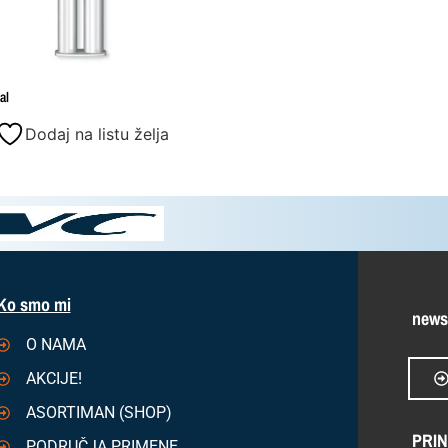
al
Dodaj na listu želja
Ko smo mi
news
O NAMA
AKCIJE!
ASORTIMAN (SHOP)
PRIN
PODRUČJA PRIMENE