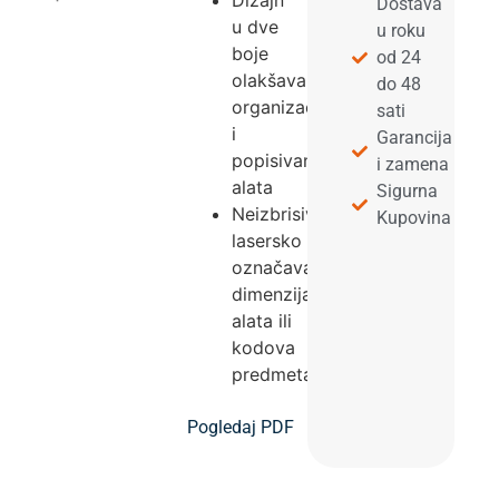
Dizajn
Dostava
u dve
u roku
boje
od 24
olakšava
do 48
organizaciju
sati
i
Garancija
popisivanje
i zamena
alata
Sigurna
Neizbrisivo
Kupovina
lasersko
označavanje
dimenzija
alata ili
kodova
predmeta.
Pogledaj PDF