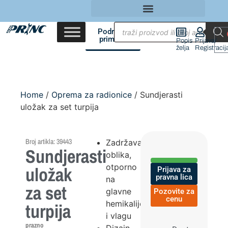
Područja
primene
Popis
Prijava/
želja
Registracij
Home
/
Oprema za radionice
/ Sundjerasti
uložak za set turpija
Broj artikla: 39443
Zadržavanje
Sundjerasti
oblika,
otporno
uložak
Prijava za
pravna lica
na
za set
glavne
Pozovite za
cenu
hemikalije
turpija
i vlagu
prazno