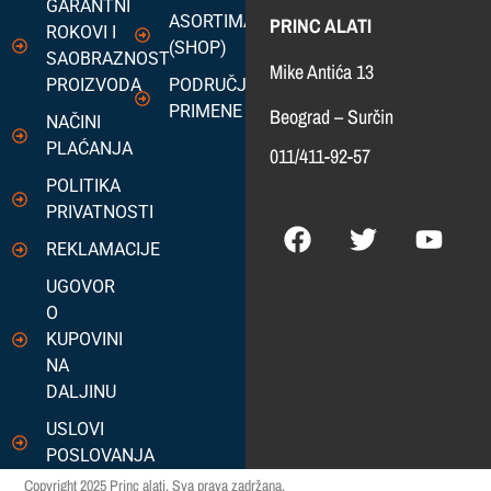
GARANTNI
ASORTIMAN
PRINC ALATI
ROKOVI I
(SHOP)
SAOBRAZNOST
Mike Antića 13
PROIZVODA
PODRUČJA
PRIMENE
Beograd – Surčin
NAČINI
PLAĆANJA
011/411-92-57
POLITIKA
PRIVATNOSTI
REKLAMACIJE
UGOVOR
O
KUPOVINI
NA
DALJINU
USLOVI
POSLOVANJA
Copyright 2025 Princ alati. Sva prava zadržana.