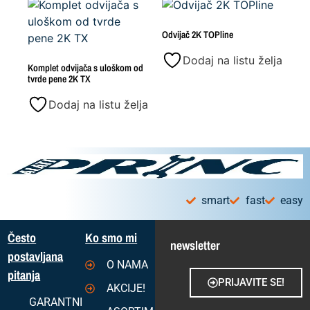
Odvijač 2K TOPline
Dodaj na listu želja
Komplet odvijača s uloškom od
tvrde pene 2K TX
Dodaj na listu želja
smart
fast
easy
Često
Ko smo mi
newsletter
postavljana
O NAMA
pitanja
PRIJAVITE SE!
AKCIJE!
GARANTNI