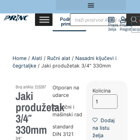
Područja
primene
Popis
Prijava/
želja
Registracij
Home
/
Alati
/
Ručni alat
/
Nasadni ključevi i
čegrtaljke
/ Jaki produžetak 3/4″ 330mm
Broj artikla: 215287
Otporan na
Kolicina
Jaki
udarce
produžetak
Za ručni i
3/4″
mašinski rad
Dodaj
330mm
standard
na listu
DIN 3121
želja
3/4″