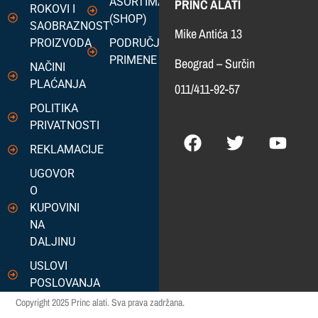
ASORTIMAN
PRINC ALATI
ROKOVI I
(SHOP)
SAOBRAZNOST
Mike Antića 13
PROIZVODA
PODRUČJA
PRIMENE
Beograd – Surčin
NAČINI
PLAĆANJA
011/411-92-57
POLITIKA
PRIVATNOSTI
REKLAMACIJE
UGOVOR
O
KUPOVINI
NA
DALJINU
USLOVI
POSLOVANJA
Copyright 2025 Princ alati. Sva prava zadržana.