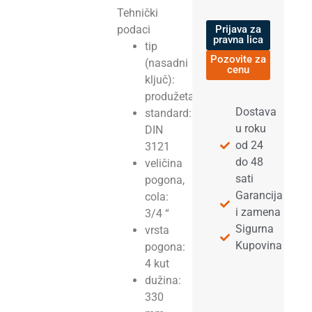
Tehnički
podaci
Prijava za
pravna lica
tip
Pozovite za
(nasadni
cenu
ključ):
produžetak
Dostava
standard:
u roku
DIN
od 24
3121
do 48
veličina
sati
pogona,
Garancija
cola:
i zamena
3/4 “
Sigurna
vrsta
Kupovina
pogona:
4 kut
dužina:
330