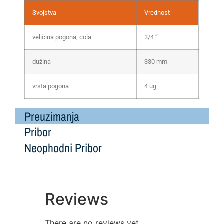
Svojstva
Vrednost
veličina pogona, cola
3/4 “
dužina
330 mm
vrsta pogona
4 ug
Preuzimanja
Pribor
Neophodni Pribor
Reviews
There are no reviews yet.