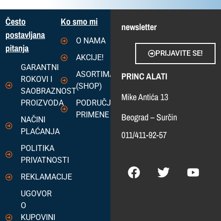
Često
Ko smo mi
newsletter
postavljana
O NAMA
pitanja
PRIJAVITE SE!
AKCIJE!
GARANTNI
ASORTIMAN
PRINC ALATI
ROKOVI I
(SHOP)
SAOBRAZNOST
Mike Antića 13
PROIZVODA
PODRUČJA
PRIMENE
Beograd – Surčin
NAČINI
PLAĆANJA
011/411-92-57
POLITIKA
PRIVATNOSTI
REKLAMACIJE
UGOVOR
O
KUPOVINI