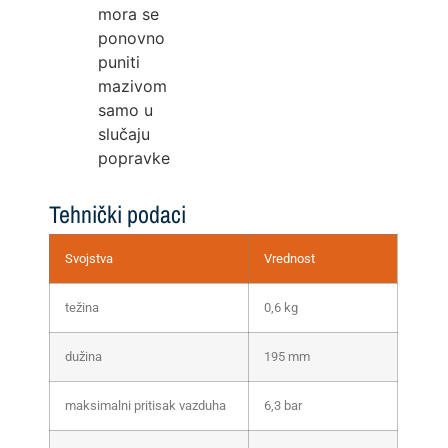
mora se
ponovno
puniti
mazivom
samo u
slučaju
popravke
Tehnički podaci
Svojstva
Vrednost
težina
0,6 kg
dužina
195 mm
maksimalni pritisak vazduha
6,3 bar