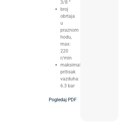
3/8 “
broj
obrtaja
u
praznom
hodu,
max:
220
r/min
maksimalni
pritisak
vazduha:
6.3 bar
Pogledaj PDF