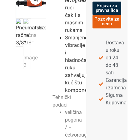
levoj/desnoj
Prijava za
ruci
pravna lica
čak i s
Pozovite za
masnim
cenu
rukama
Smanjene
Dostava
vibracije
u roku
i
od 24
hladnoća
do 48
ruku
sati
zahvaljujući
Garancija
kućištu
i zamena
komponenti
Sigurna
Tehnički
Kupovina
podaci
veličina
pogona
/ –
četvorougao: