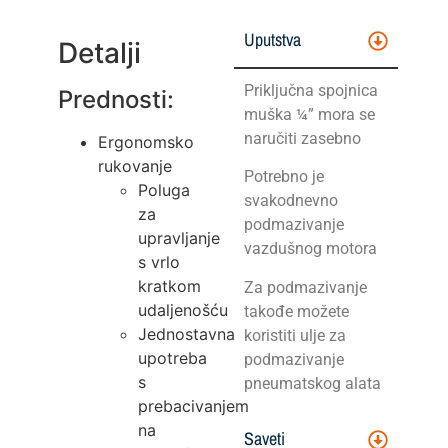
Uputstva
Detalji
Priključna spojnica
Prednosti:
muška ¼” mora se
naručiti zasebno
Ergonomsko
rukovanje
Potrebno je
Poluga
svakodnevno
za
podmazivanje
upravljanje
vazdušnog motora
s vrlo
kratkom
Za podmazivanje
udaljenošću
takođe možete
Jednostavna
koristiti ulje za
upotreba
podmazivanje
s
pneumatskog alata
prebacivanjem
na
Saveti