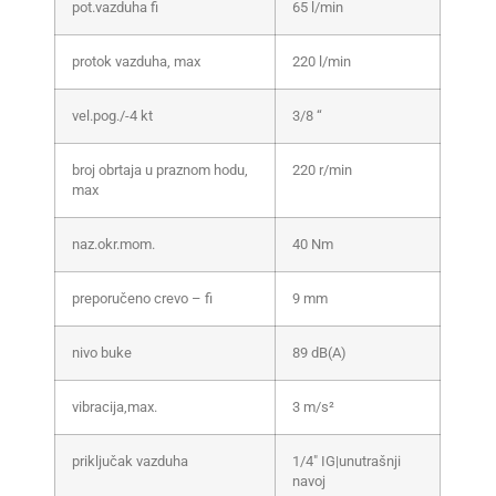
pot.vazduha fi
65 l/min
protok vazduha, max
220 l/min
vel.pog./-4 kt
3/8 “
broj obrtaja u praznom hodu,
220 r/min
max
naz.okr.mom.
40 Nm
preporučeno crevo – fi
9 mm
nivo buke
89 dB(A)
vibracija,max.
3 m/s²
priključak vazduha
1/4″ IG|unutrašnji
navoj