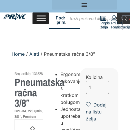
Područja
primene
Popis
Prijava/
želja
Registracij
Home
/
Alati
/ Pneumatska račna 3/8″
Broj artikla: 131528
Ergonomsko
Kolicina
Pneumatska
rukovanje
s
račna
kratkom
3/8″
polugom
Dodaj
Jednostavna
BPT-RA, 220 r/min,
na listu
upotreba
3/8 “, Premium
želja
u