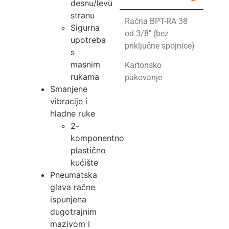
desnu/levu
stranu
Račna BPT-RA 38
Sigurna
od 3/8″ (bez
upotreba
priključne spojnice)
s
masnim
Kartonsko
rukama
pakovanje
Smanjene
vibracije i
hladne ruke
2-
komponentno
plastično
kućište
Pneumatska
glava račne
ispunjena
dugotrajnim
mazivom i