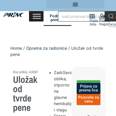
Područja
primene
Popis
Prijava/
želja
Registracij
Home
/
Oprema za radionice
/ Uložak od tvrde
pene
Broj artikla: 419367
Zadržavanje
Uložak
oblika,
otporno
od
Prijava za
pravna lica
na
tvrde
glavne
Pozovite za
cenu
hemikalije
pene
i vlagu