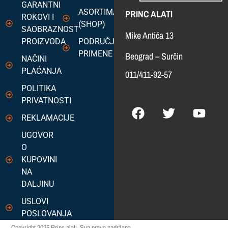
GARANTNI
ASORTIMAN
PRINC ALATI
ROKOVI I
(SHOP)
SAOBRAZNOST
Mike Antića 13
PROIZVODA
PODRUČJA
PRIMENE
Beograd – Surčin
NAČINI
PLAĆANJA
011/411-92-57
POLITIKA
PRIVATNOSTI
REKLAMACIJE
UGOVOR
O
KUPOVINI
NA
DALJINU
USLOVI
POSLOVANJA
Copyright 2025 Princ alati. Sva prava zadržana.