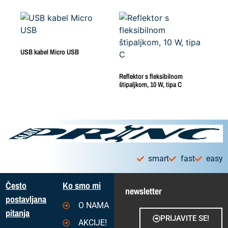
USB kabel Micro USB
Reflektor s fleksibilnom
štipaljkom, 10 W, tipa C
smart
fast
easy
Često
Ko smo mi
newsletter
postavljana
O NAMA
pitanja
PRIJAVITE SE!
AKCIJE!