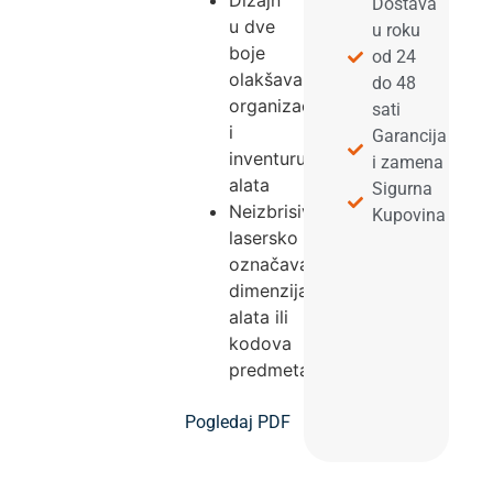
Dizajn
Dostava
u dve
u roku
boje
od 24
olakšava
do 48
organizaciju
sati
i
Garancija
inventuru
i zamena
alata
Sigurna
Neizbrisivo
Kupovina
lasersko
označavanje
dimenzija
alata ili
kodova
predmeta.
Pogledaj PDF