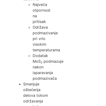
Najveća
otpornost
na
pritisak
Održava
podmazivanje
pri vrlo
visokim
temperaturama
Dodatak
MoS
podmazuje
2
nakon
isparavanja
podmazivača
Smanjuje
oštećenja
delova tokom
održavanja