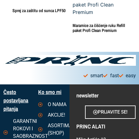
Sprej za zaštitu od sunca LPF50
Maramice za čišćenje ruku Refill
paket Profi Clean Premium
smart
fast
easy
Često
Ko smo mi
newsletter
postavljana
O NAMA
pitanja
PRIJAVITE SE!
AKCIJE!
GARANTNI
ASORTIMAN
PRINC ALATI
ROKOVI I
(SHOP)
SAOBRAZNOST