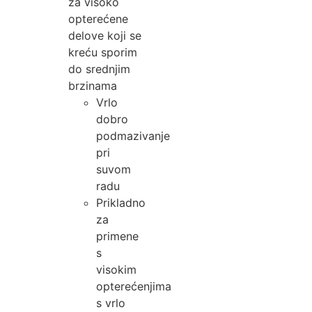
za visoko
opterećene
delove koji se
kreću sporim
do srednjim
brzinama
Vrlo
dobro
podmazivanje
pri
suvom
radu
Prikladno
za
primene
s
visokim
opterećenjima
s vrlo