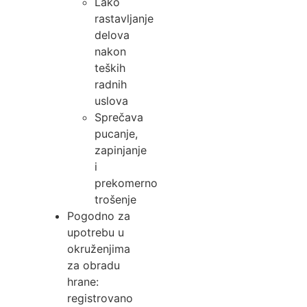
Lako
rastavljanje
delova
nakon
teških
radnih
uslova
Sprečava
pucanje,
zapinjanje
i
prekomerno
trošenje
Pogodno za
upotrebu u
okruženjima
za obradu
hrane:
registrovano