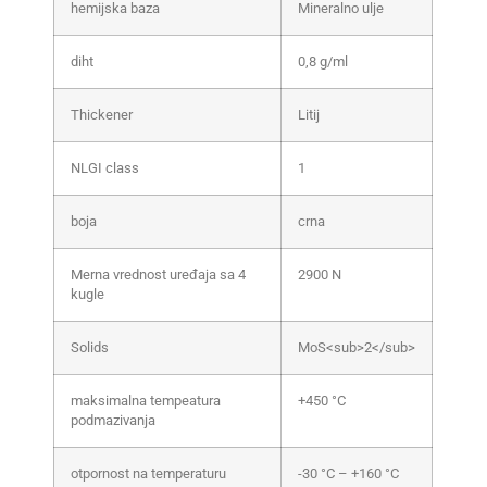
hemijska baza
Mineralno ulje
diht
0,8 g/ml
Thickener
Litij
NLGI class
1
boja
crna
Merna vrednost uređaja sa 4
2900 N
kugle
Solids
MoS<sub>2</sub>
maksimalna tempeatura
+450 °C
podmazivanja
otpornost na temperaturu
-30 °C – +160 °C