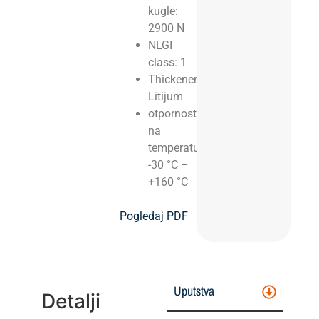
kugle:
2900 N
NLGI
class: 1
Thickener:
Litijum
otpornost
na
temperaturu:
-30 °C –
+160 °C
Pogledaj PDF
Uputstva
Detalji