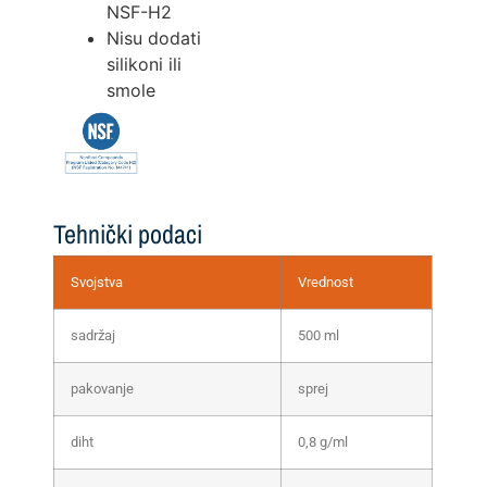
NSF-H2
Nisu dodati
silikoni ili
smole
Tehnički podaci
Svojstva
Vrednost
sadržaj
500 ml
pakovanje
sprej
diht
0,8 g/ml