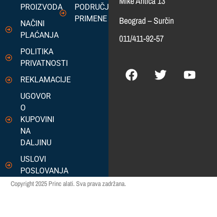
Mike Antića 13
PROIZVODA
PODRUČJA
PRIMENE
Beograd – Surčin
NAČINI
PLAĆANJA
011/411-92-57
POLITIKA
PRIVATNOSTI
REKLAMACIJE
UGOVOR
O
KUPOVINI
NA
DALJINU
USLOVI
POSLOVANJA
Copyright 2025 Princ alati. Sva prava zadržana.