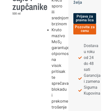
kreću
želja
zupčanike
sporo
ili
500 ml
Prijava za
srednjom
pravna lica
brzinom
Pozovite za
Kruto
cenu
mazivo
MoS
2
Dostava
garantuje
u roku
otpornost
od 24
na
do 48
visok
sati
pritisak
Garancija
te
i zamena
sprečava
Sigurna
blokadu
Kupovina
i
prekomerno
trošenje