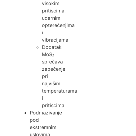
visokim
pritiscima,
udarnim
opterećenjima
i
vibracijama
Dodatak
MoS
2
sprečava
zapečenje
pri
najvišim
temperaturama
i
pritiscima
Podmazivanje
pod
ekstremnim
uslovima