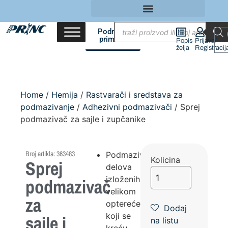
Područja
primene
Popis
Prijava/
želja
Registracij
Home
/
Hemija
/
Rastvarači i sredstava za
podmazivanje
/
Adhezivni podmazivači
/ Sprej
podmazivač za sajle i zupčanike
Broj artikla: 363483
Podmazivanje
Kolicina
Sprej
delova
izloženih
podmazivač
velikom
za
opterećenju
Dodaj
koji se
sajle i
na listu