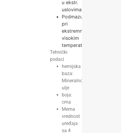
u ekstr.
uslovima
Podmazuje
pri
ekstremno
visokim
temperaturama
Tehnički
podaci
hemijska
baza:
Mineralno
ulje
boja:
crna
Merna
vrednost
uređaja
sa 4