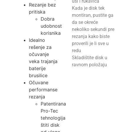
uši i rukavica
Rezanje bez
Kada je disk tek
pritiska
montiran, pustite ga
Dobra
da se okreće
udobnost
nekoliko sekundi pre
korisnika
rezanja kako biste
Idealno
proverili je li sve u
rešenje za
redu
očuvanje
Skladištite disk u
veka trajanja
ravnom položaju
baterije
brusilice
Očuvane
performanse
rezanja
Patentirana
Pro-Tec
tehnologija
štiti disk