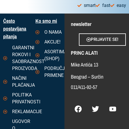
smart
fast
easy
Često
Ko smo mi
newsletter
postavljana
O NAMA
pitanja
PRIJAVITE SE!
AKCIJE!
GARANTNI
ASORTIMAN
PRINC ALATI
ROKOVI I
(SHOP)
SAOBRAZNOST
Mike Antića 13
PROIZVODA
PODRUČJA
PRIMENE
Beograd – Surčin
NAČINI
PLAĆANJA
011/411-92-57
POLITIKA
PRIVATNOSTI
REKLAMACIJE
UGOVOR
O