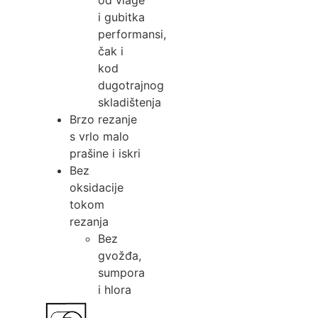
od vlage
i gubitka
performansi,
čak i
kod
dugotrajnog
skladištenja
Brzo rezanje
s vrlo malo
prašine i iskri
Bez
oksidacije
tokom
rezanja
Bez
gvožđa,
sumpora
i hlora