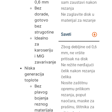
0,6 mm
sam zaustavi nakon
Bez
rezanja
dorade,
Ne zaglavite disk u
gotovo
materijal za rezanje
bez
strugotine
Saveti
Idealno
za
Zbog debljine od 0,6
karoseriju
mm, ne vršite
i MIG
pritisak na disk
zavarivanje
Ne režite nerđajući
Niska
čelik nakon rezanja
generacija
čelika
toplote
Nosite zaštitnu
Bez
opremu prilikom
plavog
rezanja, poput
bojenja
naočara, maske za
reznog
prašinu, štitnika za
materijala