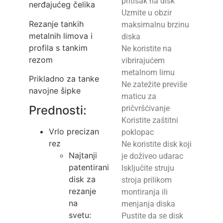
pritisak na disk
nerđajućeg čelika
Uzmite u obzir
Rezanje tankih
maksimalnu brzinu
metalnih limova i
diska
profila s tankim
Ne koristite na
rezom
vibrirajućem
metalnom limu
Prikladno za tanke
Ne zatežite previše
navojne šipke
maticu za
Prednosti:
pričvršćivanje
Koristite zaštitni
Vrlo precizan
poklopac
rez
Ne koristite disk koji
Najtanji
je doživeo udarac
patentirani
Isključite struju
disk za
stroja prilikom
rezanje
montiranja ili
na
menjanja diska
svetu:
Pustite da se disk