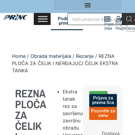
Područja
primene
Popis
Prijava/
želja
Registracij
Home
/
Obrada materijala
/
Rezanje
/ REZNA
PLOČA ZA ČELIK I NERĐAJUCI ČELIK EKSTRA
TANKA
REZNA
Ekstra
Prijava za
tanak
PLOČA
pravna lica
rez za
ZA
Pozovite za
savršenu
cenu
završnu
ČELIK
obradu
Dostava