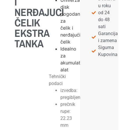
I
Univerzalni
u roku
disk
NERĐAJUCI
od 24
pogodan
ČELIK
do 48
za
sati
čelik i
EKSTRA
Garancija
nerđajući
TANKA
i zamena
čelik
Sigurna
Idealno
Kupovina
za
akumulatorski
alat
Tehnički
podaci
izvedba:
pregibljeno
prečnik
rupe:
22.23
mm