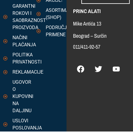
AKCIJE!
GARANTNI
ASORTIMAN
PRINC ALATI
ROKOVI I
(SHOP)
SAOBRAZNOST
Mike Antića 13
PROIZVODA
PODRUČJA
PRIMENE
Beograd – Surčin
NAČINI
PLAĆANJA
011/411-92-57
POLITIKA
PRIVATNOSTI
REKLAMACIJE
UGOVOR
O
KUPOVINI
NA
DALJINU
USLOVI
POSLOVANJA