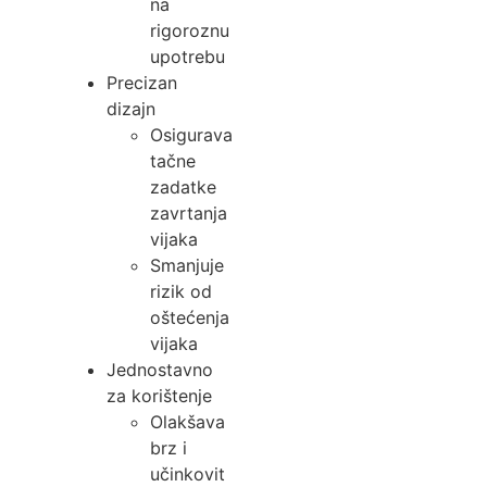
na
rigoroznu
upotrebu
Precizan
dizajn
Osigurava
tačne
zadatke
zavrtanja
vijaka
Smanjuje
rizik od
oštećenja
vijaka
Jednostavno
za korištenje
Olakšava
brz i
učinkovit