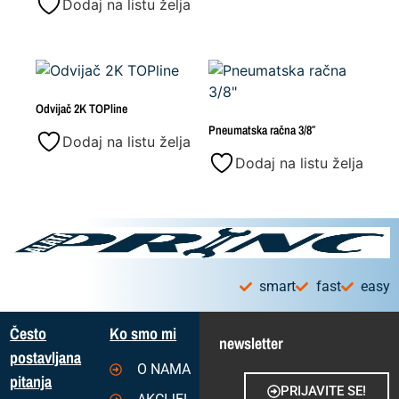
Dodaj na listu želja
Odvijač 2K TOPline
Pneumatska račna 3/8″
Dodaj na listu želja
Dodaj na listu želja
smart
fast
easy
Često
Ko smo mi
newsletter
postavljana
O NAMA
pitanja
PRIJAVITE SE!