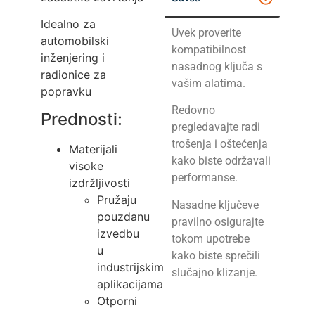
Idealno za
Uvek proverite
automobilski
kompatibilnost
inženjering i
nasadnog ključa s
radionice za
vašim alatima.
popravku
Redovno
Prednosti:
pregledavajte radi
trošenja i oštećenja
Materijali
kako biste održavali
visoke
performanse.
izdržljivosti
Pružaju
Nasadne ključeve
pouzdanu
pravilno osigurajte
izvedbu
tokom upotrebe
u
kako biste sprečili
industrijskim
slučajno klizanje.
aplikacijama
Otporni