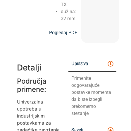
TX
dužina:
32 mm
Pogledaj PDF
Uputstva
Detalji
Primenite
Područja
odgovarajuće
primene:
postavke momenta
da biste izbegli
Univerzalna
prekomerno
upotreba u
stezanje
industrijskim
postavkama za
Saveti
zadaćtke zavrtanja