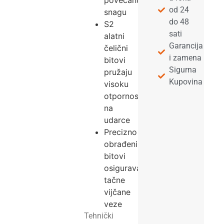
povećanu
od 24
snagu
do 48
S2
sati
alatni
Garancija
čelični
i zamena
bitovi
Sigurna
pružaju
Kupovina
visoku
otpornost
na
udarce
Precizno
obrađeni
bitovi
osiguravaju
tačne
vijčane
veze
Tehnički