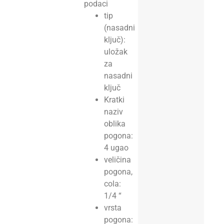
podaci
tip
(nasadni
ključ):
uložak
za
nasadni
ključ
Kratki
naziv
oblika
pogona:
4 ugao
veličina
pogona,
cola:
1/4 “
vrsta
pogona: