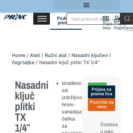
Područja
primene
Popis
Prijava/
želja
Registracij
Home
/
Alati
/
Ručni alat
/
Nasadni ključevi i
čegrtaljke
/ Nasadni ključ plitki TX 1/4″
Nasadni
Izrađeno
Prijava za
od
ključ
pravna lica
izdržljivog
plitki
Pozovite za
hrom-
cenu
vanadijum
TX
čelika
1/4″
Dostava
za
u roku