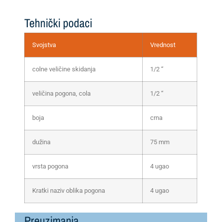
Tehnički podaci
Svojstva
Vrednost
colne veličine skidanja
1/2 “
veličina pogona, cola
1/2 “
boja
crna
dužina
75 mm
vrsta pogona
4 ugao
Kratki naziv oblika pogona
4 ugao
Preuzimanja