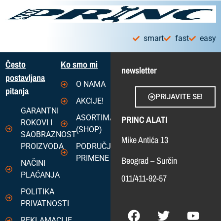
smart
fast
easy
Često
Ko smo mi
newsletter
postavljana
O NAMA
pitanja
PRIJAVITE SE!
AKCIJE!
GARANTNI
ASORTIMAN
PRINC ALATI
ROKOVI I
(SHOP)
SAOBRAZNOST
Mike Antića 13
PROIZVODA
PODRUČJA
PRIMENE
Beograd – Surčin
NAČINI
PLAĆANJA
011/411-92-57
POLITIKA
PRIVATNOSTI
REKLAMACIJE