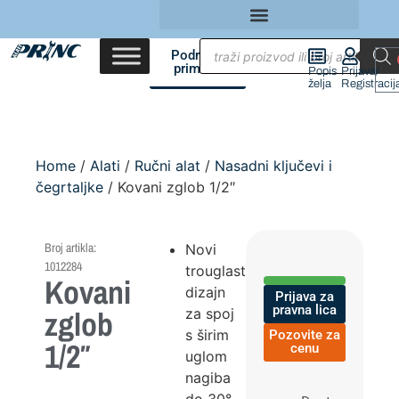
Područja
primene
Popis
Prijava/
želja
Registracij
Home
/
Alati
/
Ručni alat
/
Nasadni ključevi i
čegrtaljke
/ Kovani zglob 1/2″
Broj artikla:
Novi
1012284
trouglasti
Kovani
dizajn
Prijava za
pravna lica
zglob
za spoj
s širim
Pozovite za
1/2″
cenu
uglom
nagiba