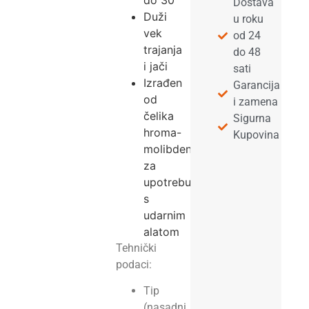
do 30°
Dostava
Duži
u roku
vek
od 24
trajanja
do 48
i jači
sati
Izrađen
Garancija
od
i zamena
čelika
Sigurna
hroma-
Kupovina
molibdena
za
upotrebu
s
udarnim
alatom
Tehnički
podaci:
Tip
(nasadni