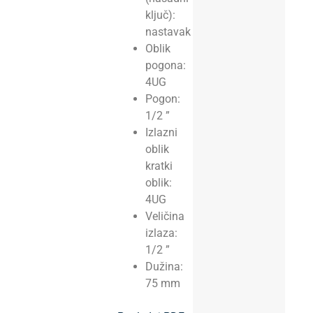
ključ):
nastavak
Oblik
pogona:
4UG
Pogon:
1/2 ”
Izlazni
oblik
kratki
oblik:
4UG
Veličina
izlaza:
1/2 ”
Dužina:
75 mm