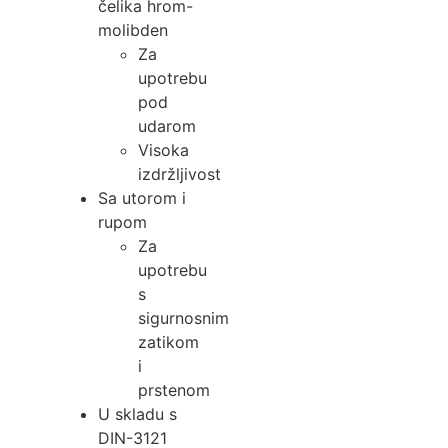
čelika hrom-
molibden
Za
upotrebu
pod
udarom
Visoka
izdržljivost
Sa utorom i
rupom
Za
upotrebu
s
sigurnosnim
zatikom
i
prstenom
U skladu s
DIN-3121