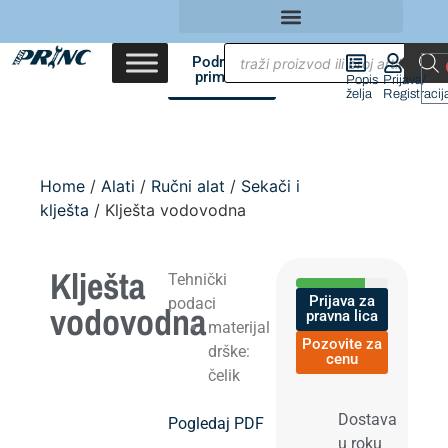
Područja
primene
Popis
Prijava/
želja
Registracij
Home
/
Alati
/
Ručni alat
/
Sekači i
klješta
/ Klješta vodovodna
Klješta
Tehnički
Prijava za
podaci
vodovodna
pravna lica
materijal
Pozovite za
drške:
cenu
čelik
Dostava
Pogledaj PDF
u roku