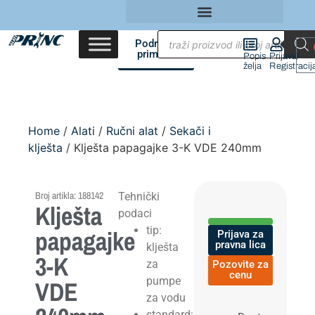
Područja
primene
Popis
Prijava/
želja
Registracij
Home
/
Alati
/
Ručni alat
/
Sekači i
klješta
/ Klješta papagajke 3-K VDE 240mm
Broj artikla: 188142
Tehnički
Klješta
podaci
tip:
papagajke
Prijava za
pravna lica
klješta
3-K
za
Pozovite za
cenu
pumpe
VDE
za vodu
standard: