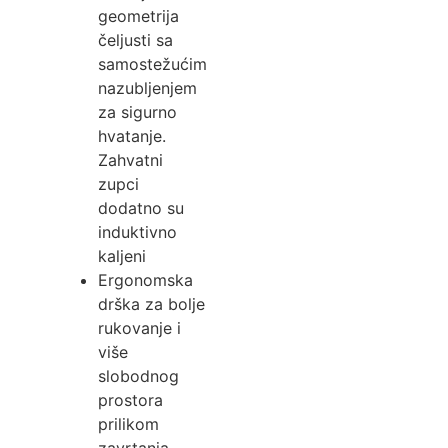
geometrija
čeljusti sa
samostežućim
nazubljenjem
za sigurno
hvatanje.
Zahvatni
zupci
dodatno su
induktivno
kaljeni
Ergonomska
drška za bolje
rukovanje i
više
slobodnog
prostora
prilikom
zavrtanja