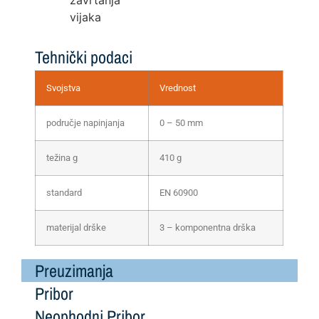
vijaka
Tehnički podaci
Svojstva
Vrednost
područje napinjanja
0 – 50 mm
težina g
410 g
standard
EN 60900
materijal drške
3 – komponentna drška
Preuzimanja
Pribor
Neophodni Pribor