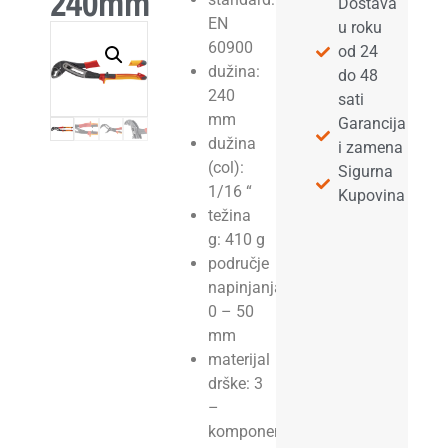
240mm
Dostava
EN
u roku
60900
od 24
dužina:
do 48
240
sati
mm
Garancija
dužina
i zamena
(col):
Sigurna
1/16 “
Kupovina
težina
g: 410 g
područje
napinjanja:
0 – 50
mm
materijal
drške: 3
–
komponentna