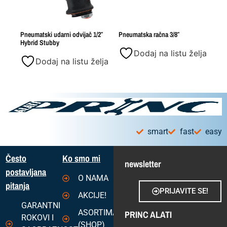
Pneumatski udarni odvijač 1/2″
Pneumatska račna 3/8″
Hybrid Stubby
Dodaj na listu želja
Dodaj na listu želja
smart
fast
easy
Često
Ko smo mi
newsletter
postavljana
O NAMA
pitanja
PRIJAVITE SE!
AKCIJE!
GARANTNI
ASORTIMAN
PRINC ALATI
ROKOVI I
(SHOP)