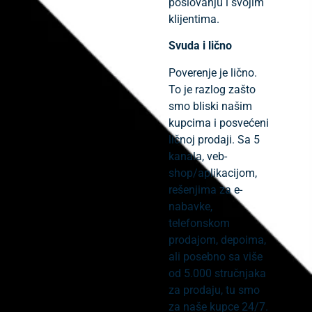
poslovanju i svojim
klijentima.
Svuda i lično
Poverenje je lično.
To je razlog zašto
smo bliski našim
kupcima i posvećeni
ličnoj prodaji.
Sa 5
kanala, veb-
shop/aplikacijom,
rešenjima za e-
nabavke,
telefonskom
prodajom, depoima,
ali posebno sa više
od 5.000 stručnjaka
za prodaju, tu smo
za naše kupce 24/7.