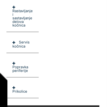
Rastavljanje
i
sastavljanje
delova
kočnica
Servis
kočnica
Popravka
periferije
Prikolice