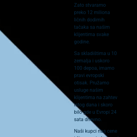
Zato stvaramo
preko 12 miliona
ličnih dodirnih
tačaka sa našim
klijentima svake
godine.
Sa skladištima u 10
zemalja i uskoro
100 depoa, imamo
pravi evropski
otisak. Pružamo
usluge našim
klijentima na zahtev
istog dana i skoro
bilo gde u Evropi 24
sata dnevno.
Naši kupci nas cene