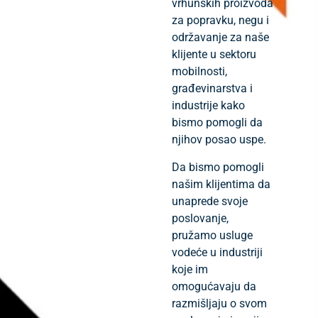
vrhunskih proizvoda
za popravku, negu i
održavanje za naše
klijente u sektoru
mobilnosti,
građevinarstva i
industrije kako
bismo pomogli da
njihov posao uspe.
Da bismo pomogli
našim klijentima da
unaprede svoje
poslovanje,
pružamo usluge
vodeće u industriji
koje im
omogućavaju da
razmišljaju o svom