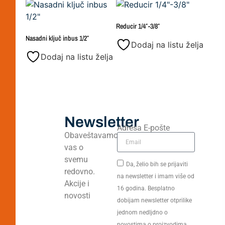
Reducir 1/4″-3/8″
Nasadni ključ inbus 1/2″
Dodaj na listu želja
Dodaj na listu želja
Newsletter
Adresa E-pošte
Obaveštavamo
vas o
svemu
Da, želio bih se prijaviti
redovno.
na newsletter i imam više od
Akcije i
16 godina. Besplatno
novosti
dobijam newsletter otprilike
jednom nedljdno o
novostima o proizvodima,