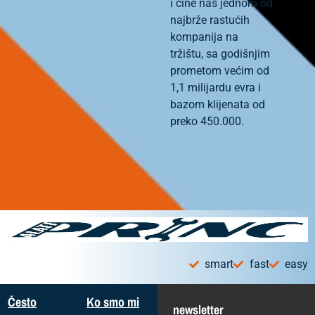
i čine nas jednom od
najbrže rastućih
kompanija na
tržištu, sa godišnjim
prometom većim od
1,1 milijardu evra i
bazom klijenata od
preko 450.000.
smart
fast
easy
Često
Ko smo mi
newsletter