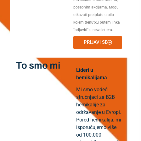
posebnim akcijama. Mogu
otkazati pretplatu u bilo
kojem trenutku putem linka
"odjaviti" u newsletteru.
PRIJAVI SE
To smo mi
Lideri u
hemikalijama
Mi smo vodeći
stručnjaci za B2B
hemikalije za
održavanje u Evropi.
Pored hemikalija, mi
isporučujemo više
od 100.000