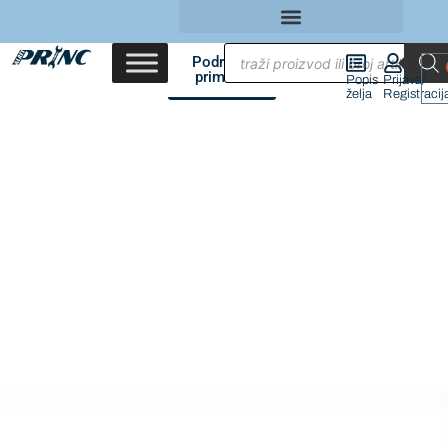
Područja
primene
Popis
Prijava/
želja
Registracij
VAZDUŠNA
KOČNICA
Veličina nije bitna
jer ponekad
najmanji delovi
imaju najveći
uticaj – barem
kada je u pitanju
kočioni sistem