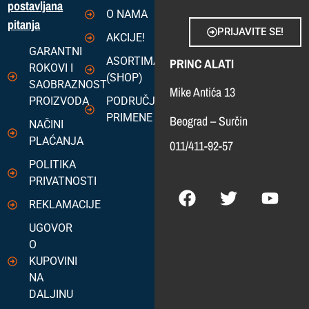
postavljana
O NAMA
pitanja
PRIJAVITE SE!
AKCIJE!
GARANTNI
ASORTIMAN
PRINC ALATI
ROKOVI I
(SHOP)
SAOBRAZNOST
Mike Antića 13
PROIZVODA
PODRUČJA
PRIMENE
Beograd – Surčin
NAČINI
PLAĆANJA
011/411-92-57
POLITIKA
PRIVATNOSTI
REKLAMACIJE
UGOVOR
O
KUPOVINI
NA
DALJINU